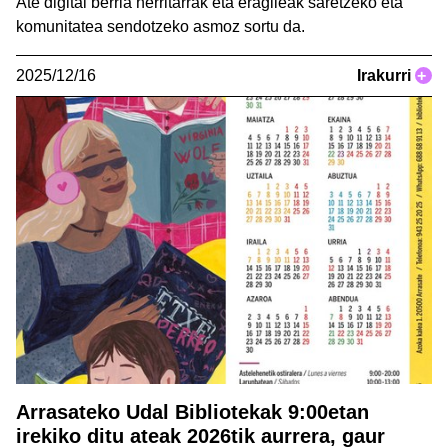
Ate digital berria herritarrak eta eragileak saretzeko eta
komunitatea sendotzeko asmoz sortu da.
2025/12/16
Irakurri
+
Arrasateko Udal Bibliotekak 9:00etan
irekiko ditu ateak 2026tik aurrera, gaur