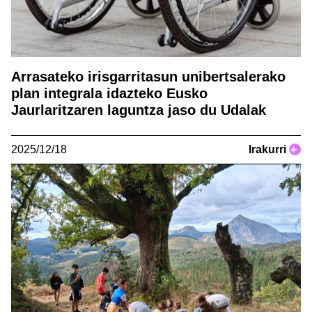
Arrasateko irisgarritasun unibertsalerako
plan integrala idazteko Eusko
Jaurlaritzaren laguntza jaso du Udalak
2025/12/18
Irakurri
+