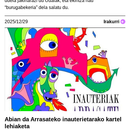
duela jakinarazi du Udalak, eta ekintza hau
“burugabekeria” dela salatu du.
2025/12/29
Irakurri
+
Abian da Arrasateko inauterietarako kartel
lehiaketa