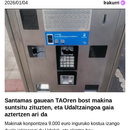
2026/01/04
Irakurri
+
Santamas gauean TAOren bost makina
suntsitu zituzten, eta Udaltzaingoa gaia
aztertzen ari da
Makinak konpontzea 9.000 euro inguruko kostua izango