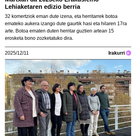
Lehiaketaren edizio berria
32 komertziok eman dute izena, eta herritarrek botoa
emateko aukera izango dute gaurtik hasi eta hilaren 17ra
arte. Botoa ematen duten herritar guztien artean 15
erosketa bono zozketatuko dira.
2025/12/11
Irakurri
+