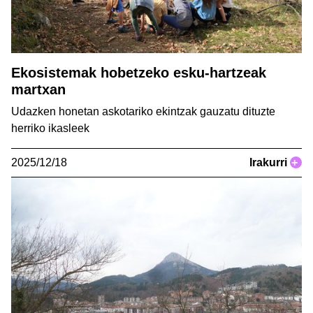
Ekosistemak hobetzeko esku-hartzeak
martxan
Udazken honetan askotariko ekintzak gauzatu dituzte
herriko ikasleek
2025/12/18
Irakurri
+