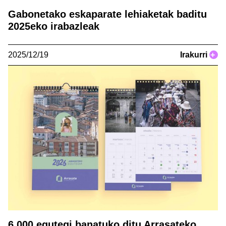
Gabonetako eskaparate lehiaketak baditu
2025eko irabazleak
2025/12/19
Irakurri
+
6.000 egutegi banatuko ditu Arrasateko