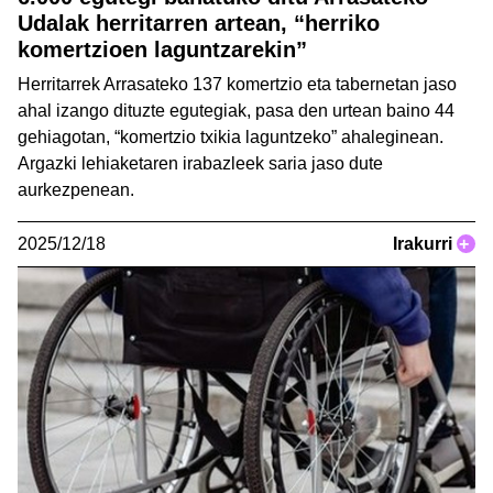
Udalak herritarren artean, “herriko
komertzioen laguntzarekin”
Herritarrek Arrasateko 137 komertzio eta tabernetan jaso
ahal izango dituzte egutegiak, pasa den urtean baino 44
gehiagotan, “komertzio txikia laguntzeko” ahaleginean.
Argazki lehiaketaren irabazleek saria jaso dute
aurkezpenean.
2025/12/18
Irakurri
+