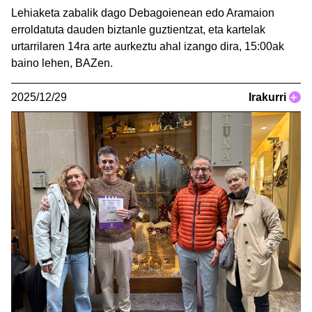
Lehiaketa zabalik dago Debagoienean edo Aramaion
erroldatuta dauden biztanle guztientzat, eta kartelak
urtarrilaren 14ra arte aurkeztu ahal izango dira, 15:00ak
baino lehen, BAZen.
2025/12/29
Irakurri
+