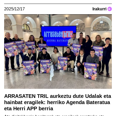
2025/12/17
Irakurri
+
ARRASATEN TRIL aurkeztu dute Udalak eta
hainbat eragilek: herriko Agenda Bateratua
eta Herri APP berria