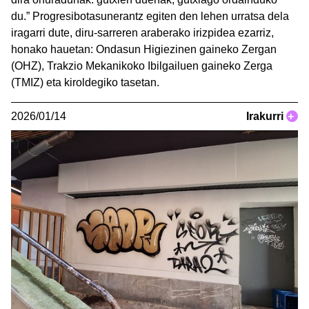
du.” Progresibotasunerantz egiten den lehen urratsa dela
iragarri dute, diru-sarreren araberako irizpidea ezarriz,
honako hauetan: Ondasun Higiezinen gaineko Zergan
(OHZ), Trakzio Mekanikoko Ibilgailuen gaineko Zerga
(TMIZ) eta kiroldegiko tasetan.
2026/01/14
Irakurri
+