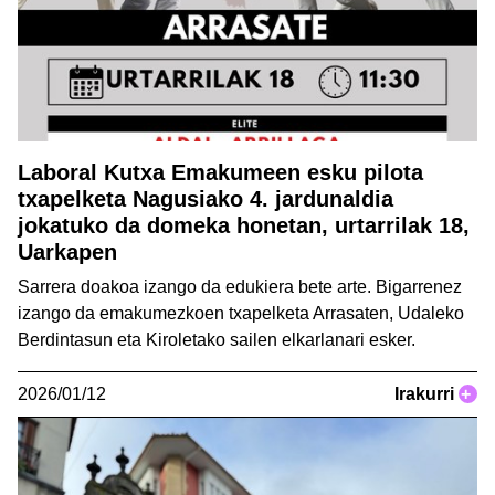
Laboral Kutxa Emakumeen esku pilota
txapelketa Nagusiako 4. jardunaldia
jokatuko da domeka honetan, urtarrilak 18,
Uarkapen
Sarrera doakoa izango da edukiera bete arte. Bigarrenez
izango da emakumezkoen txapelketa Arrasaten, Udaleko
Berdintasun eta Kiroletako sailen elkarlanari esker.
2026/01/12
Irakurri
+