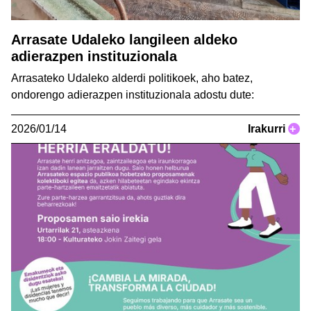
Arrasate Udaleko langileen aldeko
adierazpen instituzionala
Arrasateko Udaleko alderdi politikoek, aho batez,
ondorengo adierazpen instituzionala adostu dute:
2026/01/14
Irakurri
+