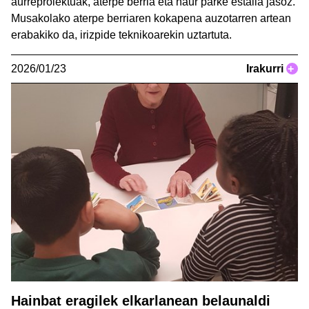
aurreproiektuak, aterpe berria eta haur parke estalia jasoz.
Musakolako aterpe berriaren kokapena auzotarren artean
erabakiko da, irizpide teknikoarekin uztartuta.
2026/01/23
Irakurri
+
Hainbat eragilek elkarlanean belaunaldi