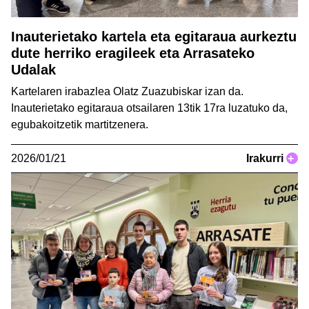
Inauterietako kartela eta egitaraua aurkeztu
dute herriko eragileek eta Arrasateko
Udalak
Kartelaren irabazlea Olatz Zuazubiskar izan da.
Inauterietako egitaraua otsailaren 13tik 17ra luzatuko da,
egubakoitzetik martitzenera.
2026/01/21
Irakurri
+