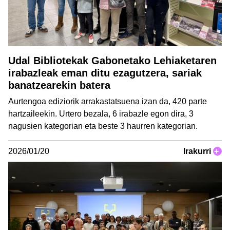
Udal Bibliotekak Gabonetako Lehiaketaren
irabazleak eman ditu ezagutzera, sariak
banatzearekin batera
Aurtengoa ediziorik arrakastatsuena izan da, 420 parte
hartzaileekin. Urtero bezala, 6 irabazle egon dira, 3
nagusien kategorian eta beste 3 haurren kategorian.
2026/01/20
Irakurri
+