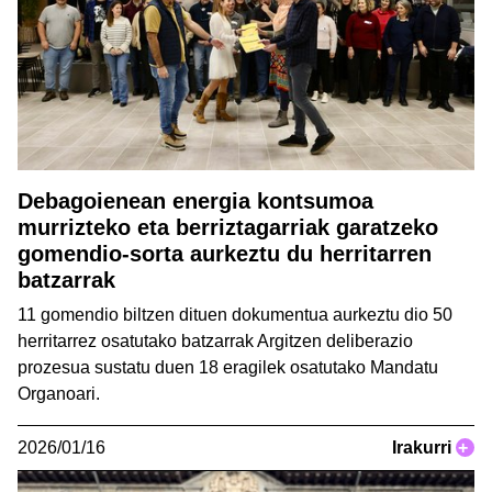
Debagoienean energia kontsumoa
murrizteko eta berriztagarriak garatzeko
gomendio-sorta aurkeztu du herritarren
batzarrak
11 gomendio biltzen dituen dokumentua aurkeztu dio 50
herritarrez osatutako batzarrak Argitzen deliberazio
prozesua sustatu duen 18 eragilek osatutako Mandatu
Organoari.
2026/01/16
Irakurri
+