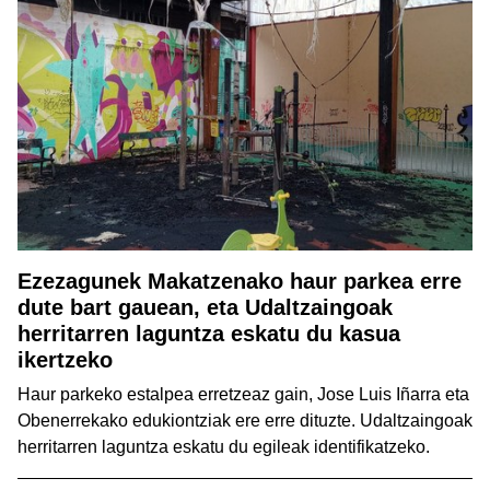
Ezezagunek Makatzenako haur parkea erre
dute bart gauean, eta Udaltzaingoak
herritarren laguntza eskatu du kasua
ikertzeko
Haur parkeko estalpea erretzeaz gain, Jose Luis Iñarra eta
Obenerrekako edukiontziak ere erre dituzte. Udaltzaingoak
herritarren laguntza eskatu du egileak identifikatzeko.