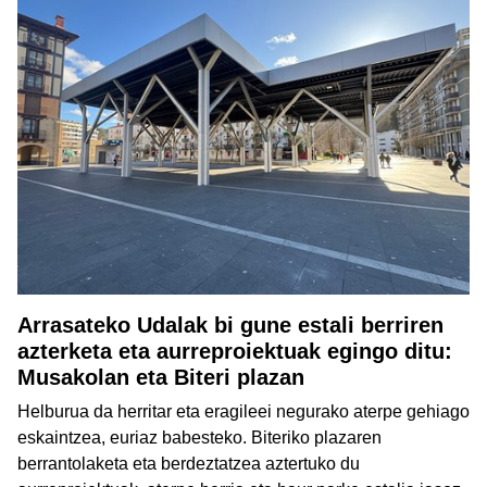
Arrasateko Udalak bi gune estali berriren
azterketa eta aurreproiektuak egingo ditu:
Musakolan eta Biteri plazan
Helburua da herritar eta eragileei negurako aterpe gehiago
eskaintzea, euriaz babesteko. Biteriko plazaren
berrantolaketa eta berdeztatzea aztertuko du