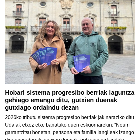
Hobari sistema progresibo berriak laguntza
gehiago emango ditu, gutxien duenak
gutxiago ordaindu dezan
2026ko tributu sistema progresibo berriak jakinaraziko ditu
Udalak etxez etxe banatuko duen eskuorriarekin: “Neurri
garrantzitsu honetan, pertsona eta familia langileak izango
dira onuradunak: gutxien duenak, gutxiago ordainduko