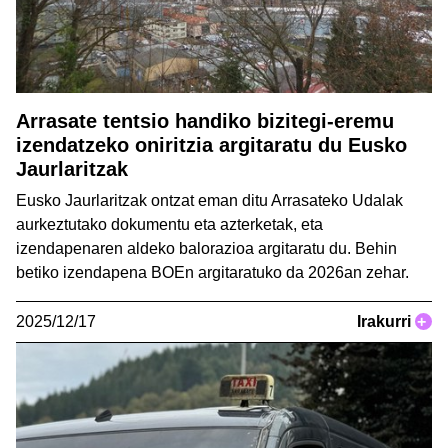
Arrasate tentsio handiko bizitegi-eremu
izendatzeko oniritzia argitaratu du Eusko
Jaurlaritzak
Eusko Jaurlaritzak ontzat eman ditu Arrasateko Udalak
aurkeztutako dokumentu eta azterketak, eta
izendapenaren aldeko balorazioa argitaratu du. Behin
betiko izendapena BOEn argitaratuko da 2026an zehar.
2025/12/17
Irakurri
+