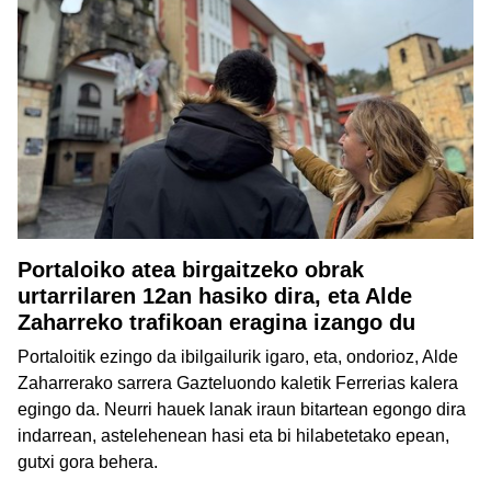
Portaloiko atea birgaitzeko obrak
urtarrilaren 12an hasiko dira, eta Alde
Zaharreko trafikoan eragina izango du
Portaloitik ezingo da ibilgailurik igaro, eta, ondorioz, Alde
Zaharrerako sarrera Gazteluondo kaletik Ferrerias kalera
egingo da. Neurri hauek lanak iraun bitartean egongo dira
indarrean, astelehenean hasi eta bi hilabetetako epean,
gutxi gora behera.