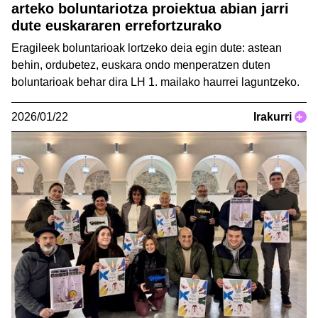
arteko boluntariotza proiektua abian jarri
dute euskararen errefortzurako
Eragileek boluntarioak lortzeko deia egin dute: astean
behin, ordubetez, euskara ondo menperatzen duten
boluntarioak behar dira LH 1. mailako haurrei laguntzeko.
2026/01/22
Irakurri
+