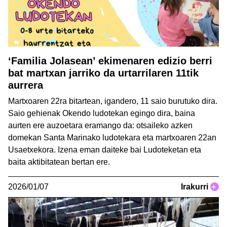
‘Familia Jolasean’ ekimenaren edizio berri
bat martxan jarriko da urtarrilaren 11tik
aurrera
Martxoaren 22ra bitartean, igandero, 11 saio burutuko dira.
Saio gehienak Okendo ludotekan egingo dira, baina
aurten ere auzoetara eramango da: otsaileko azken
domekan Santa Marinako ludotekara eta martxoaren 22an
Usaetxekora. Izena eman daiteke bai Ludoteketan eta
baita aktibitatean bertan ere.
2026/01/07
Irakurri
+