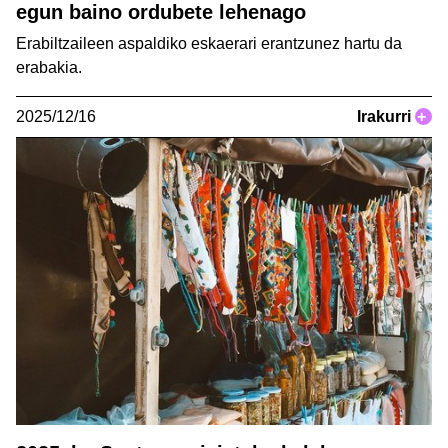
egun baino ordubete lehenago
Erabiltzaileen aspaldiko eskaerari erantzunez hartu da
erabakia.
2025/12/16
Irakurri
+