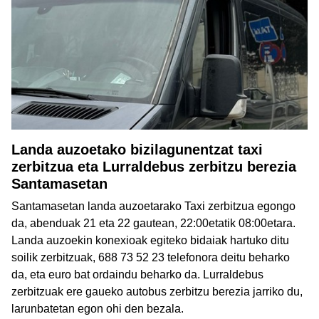
Landa auzoetako bizilagunentzat taxi
zerbitzua eta Lurraldebus zerbitzu berezia
Santamasetan
Santamasetan landa auzoetarako Taxi zerbitzua egongo
da, abenduak 21 eta 22 gautean, 22:00etatik 08:00etara.
Landa auzoekin konexioak egiteko bidaiak hartuko ditu
soilik zerbitzuak, 688 73 52 23 telefonora deitu beharko
da, eta euro bat ordaindu beharko da. Lurraldebus
zerbitzuak ere gaueko autobus zerbitzu berezia jarriko du,
larunbatetan egon ohi den bezala.