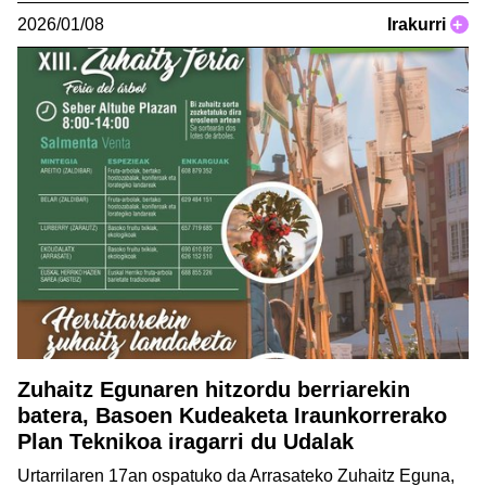
2026/01/08
Irakurri
+
Zuhaitz Egunaren hitzordu berriarekin
batera, Basoen Kudeaketa Iraunkorrerako
Plan Teknikoa iragarri du Udalak
Urtarrilaren 17an ospatuko da Arrasateko Zuhaitz Eguna,