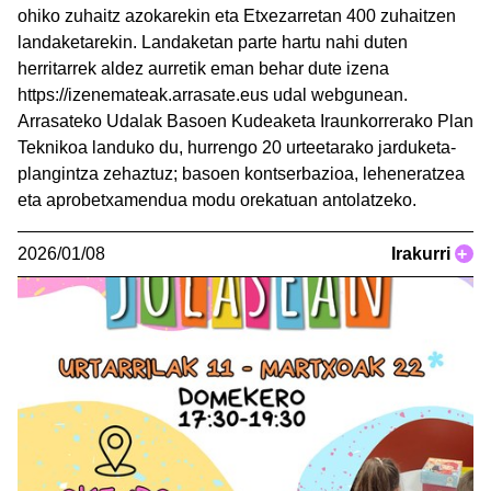
ohiko zuhaitz azokarekin eta Etxezarretan 400 zuhaitzen
landaketarekin. Landaketan parte hartu nahi duten
herritarrek aldez aurretik eman behar dute izena
https://izenemateak.arrasate.eus udal webgunean.
Arrasateko Udalak Basoen Kudeaketa Iraunkorrerako Plan
Teknikoa landuko du, hurrengo 20 urteetarako jarduketa-
plangintza zehaztuz; basoen kontserbazioa, leheneratzea
eta aprobetxamendua modu orekatuan antolatzeko.
2026/01/08
Irakurri
+