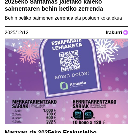
2025eko Santamas jaietako kaleko
salmentaren behin betiko zerrenda
Behin betiko baimenen zerrenda eta postuen kokalekua
2025/12/12
Irakurri
+
Martxan da 2025eko Erakusleiho