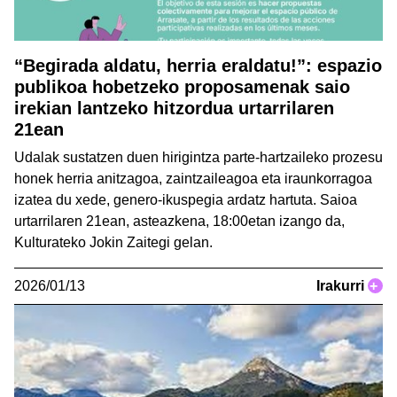
“Begirada aldatu, herria eraldatu!”: espazio
publikoa hobetzeko proposamenak saio
irekian lantzeko hitzordua urtarrilaren
21ean
Udalak sustatzen duen hirigintza parte-hartzaileko prozesu
honek herria anitzagoa, zaintzaileagoa eta iraunkorragoa
izatea du xede, genero-ikuspegia ardatz hartuta. Saioa
urtarrilaren 21ean, asteazkena, 18:00etan izango da,
Kulturateko Jokin Zaitegi gelan.
2026/01/13
Irakurri
+