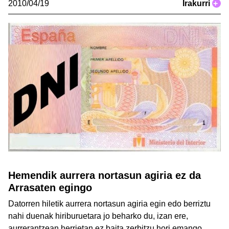
2010/04/19
Irakurri
+
Hemendik aurrera nortasun agiria ez da
Arrasaten egingo
Datorren hiletik aurrera nortasun agiria egin edo berriztu
nahi duenak hiriburuetara jo beharko du, izan ere,
aurrerantzean herrietan ez baita zerbitzu hori emango.