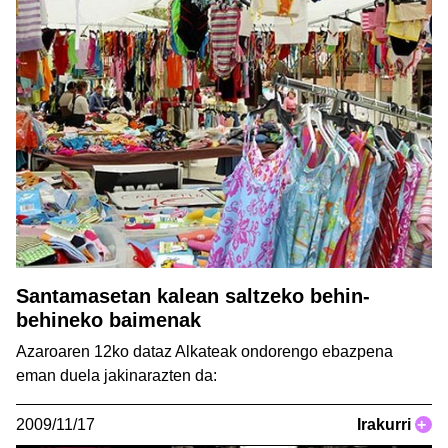
Santamasetan kalean saltzeko behin-
behineko baimenak
Azaroaren 12ko dataz Alkateak ondorengo ebazpena
eman duela jakinarazten da:
2009/11/17
Irakurri
+