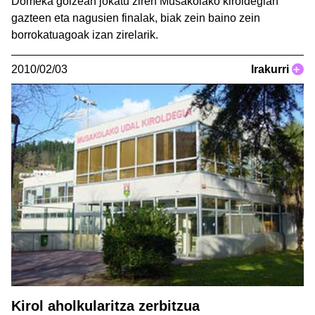
Domeka goizean jokatu ziren Musakolako kiroldegian
gazteen eta nagusien finalak, biak zein baino zein
borrokatuagoak izan zirelarik.
2010/02/03
Irakurri
+
Kirol aholkularitza zerbitzua