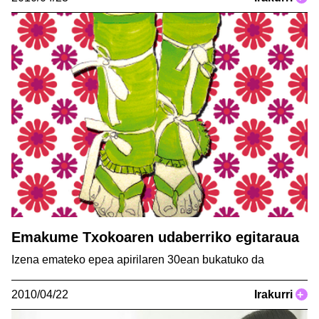
Emakume Txokoaren udaberriko egitaraua
Izena emateko epea apirilaren 30ean bukatuko da
2010/04/22
Irakurri
+