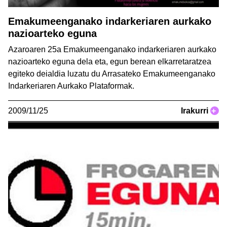
Emakumeenganako indarkeriaren aurkako
nazioarteko eguna
Azaroaren 25a Emakumeenganako indarkeriaren aurkako
nazioarteko eguna dela eta, egun berean elkarretaratzea
egiteko deialdia luzatu du Arrasateko Emakumeenganako
Indarkeriaren Aurkako Plataformak.
2009/11/25
Irakurri
+