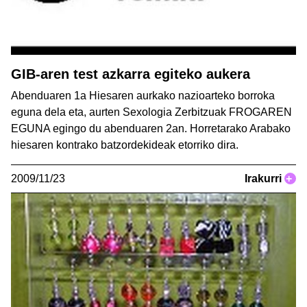
GIB-aren test azkarra egiteko aukera
Abenduaren 1a Hiesaren aurkako nazioarteko borroka
eguna dela eta, aurten Sexologia Zerbitzuak FROGAREN
EGUNA egingo du abenduaren 2an. Horretarako Arabako
hiesaren kontrako batzordekideak etorriko dira.
2009/11/23
Irakurri
+