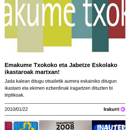
Emakume Txokoko eta Jabetze Eskolako
ikastaroak martxan!
Jada kalean ditugu otsailetik aurrera eskainiko ditugun
ikastaro eta ekimen ezberdinak iragartzen dituzten bi
triptikoak.
2010/01/22
Irakurri
+