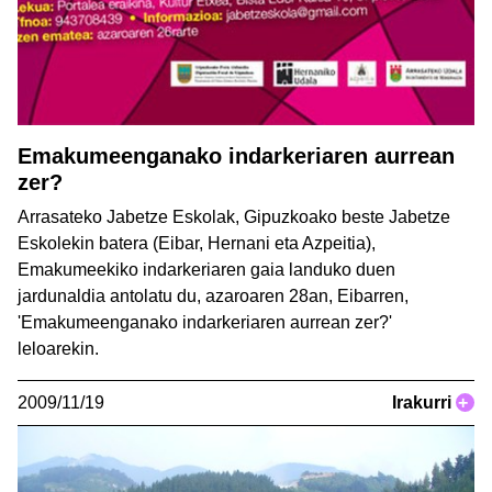
Emakumeenganako indarkeriaren aurrean
zer?
Arrasateko Jabetze Eskolak, Gipuzkoako beste Jabetze
Eskolekin batera (Eibar, Hernani eta Azpeitia),
Emakumeekiko indarkeriaren gaia landuko duen
jardunaldia antolatu du, azaroaren 28an, Eibarren,
'Emakumeenganako indarkeriaren aurrean zer?'
leloarekin.
2009/11/19
Irakurri
+