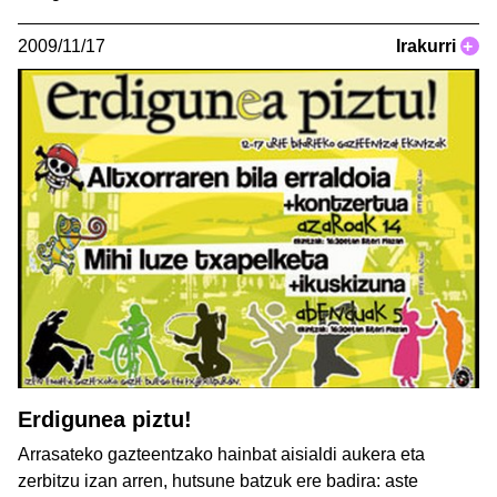
2009/11/17
Irakurri
+
Erdigunea piztu!
Arrasateko gazteentzako hainbat aisialdi aukera eta
zerbitzu izan arren, hutsune batzuk ere badira: aste