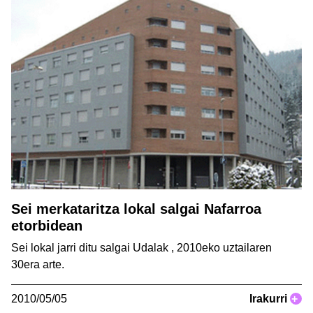
Sei merkataritza lokal salgai Nafarroa
etorbidean
Sei lokal jarri ditu salgai Udalak , 2010eko uztailaren
30era arte.
2010/05/05
Irakurri
+