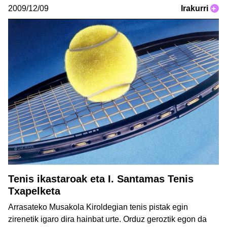
2009/12/09
Irakurri
+
Tenis ikastaroak eta I. Santamas Tenis
Txapelketa
Arrasateko Musakola Kiroldegian tenis pistak egin
zirenetik igaro dira hainbat urte. Orduz geroztik egon da