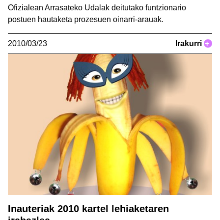
Ofizialean Arrasateko Udalak deitutako funtzionario
postuen hautaketa prozesuen oinarri-arauak.
2010/03/23
Irakurri
+
Inauteriak 2010 kartel lehiaketaren