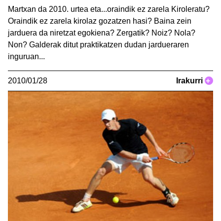
Martxan da 2010. urtea eta...oraindik ez zarela Kiroleratu?
Oraindik ez zarela kirolaz gozatzen hasi? Baina zein
jarduera da niretzat egokiena? Zergatik? Noiz? Nola?
Non? Galderak ditut praktikatzen dudan jardueraren
inguruan...
2010/01/28
Irakurri
+