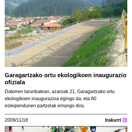
Garagartzako ortu ekologikoen inaugurazio
ofiziala
Datorren larunbatean, azaroak 21, Garagartzako ortu
ekologikoen inaugurazioa egingo da, eta 80
esleipendunen partzelak emango dira.
2009/11/18
Irakurri
+