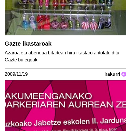
Gazte ikastaroak
Azaroa eta abendua bitartean hiru ikastaro antolatu ditu
Gazte bulegoak.
2009/11/19
Irakurri
+