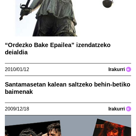
“Ordezko Bake Epailea” izendatzeko
deialdia
2010/01/12
Irakurri
+
Santamasetan kalean saltzeko behin-betiko
baimenak
2009/12/18
Irakurri
+