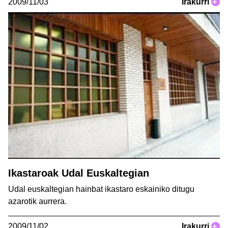
2009/11/03
Irakurri
+
Ikastaroak Udal Euskaltegian
Udal euskaltegian hainbat ikastaro eskainiko ditugu
azarotik aurrera.
2009/11/02
Irakurri
+