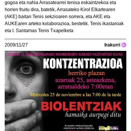
gogoa eta nahia Arrasatearrei tenisa eskaintzekoa eta
horren fruitu dira, batetik, Arrasateko Kirol Elkartearen
(AKE) baitan Tenis sekzioaren sorrera, eta AKE eta
AUKEaren arteko kolaborazioa, bestetik. Tenis ikastaroak
eta I. Santamas Tenis Txapelketa
2009/11/27
Irakurri
+