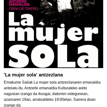
'La mujer sola' antzezlana
Emakume Sailak La mujer sola antzezlanaren emanaldia
antolatu du. Antzerki emanaldia Kulturateko areto
nagusian izango da ikusgai, datorren ostegunean,
azaroaren 19an, arratsaldeko 19:00etan. Sarrera doan
izango da.