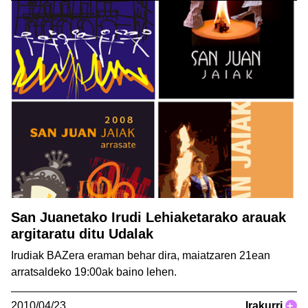
San Juanetako Irudi Lehiaketarako arauak
argitaratu ditu Udalak
Irudiak BAZera eraman behar dira, maiatzaren 21ean
arratsaldeko 19:00ak baino lehen.
2010/04/23
Irakurri
+