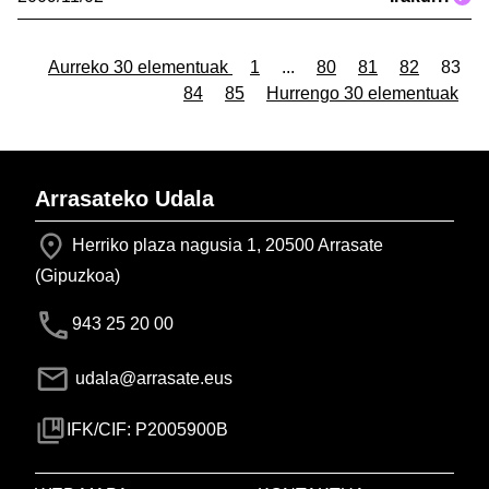
Aurreko 30 elementuak
1
...
80
81
82
83
84
85
Hurrengo 30 elementuak
Arrasateko Udala
Herriko plaza nagusia 1, 20500 Arrasate
(Gipuzkoa)
943 25 20 00
udala@arrasate.eus
IFK/CIF: P2005900B