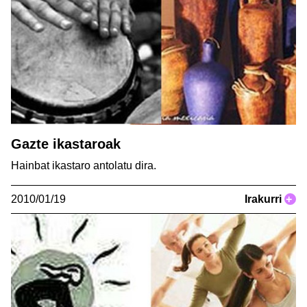
Gazte ikastaroak
Hainbat ikastaro antolatu dira.
2010/01/19
Irakurri
+