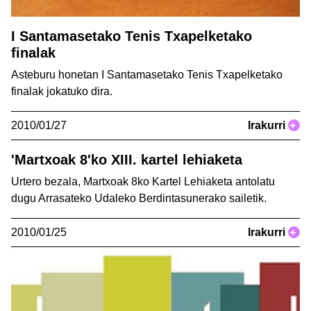
I Santamasetako Tenis Txapelketako
finalak
Asteburu honetan I Santamasetako Tenis Txapelketako
finalak jokatuko dira.
2010/01/27
Irakurri
+
'Martxoak 8'ko XIII. kartel lehiaketa
Urtero bezala, Martxoak 8ko Kartel Lehiaketa antolatu
dugu Arrasateko Udaleko Berdintasunerako sailetik.
2010/01/25
Irakurri
+