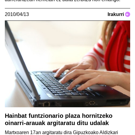
2010/04/13
Irakurri
+
Hainbat funtzionario plaza hornitzeko
oinarri-arauak argitaratu ditu udalak
Martxoaren 17an argitaratu dira Gipuzkoako Aldizkari