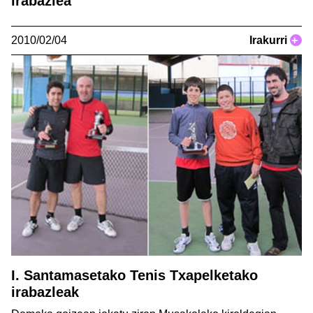
irabazlea
2010/02/04
Irakurri
+
I. Santamasetako Tenis Txapelketako
irabazleak