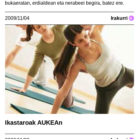
bukaeratan, erdialdean eta nerabeei begira, batez ere.
2009/11/04
Irakurri
+
Ikastaroak AUKEAn