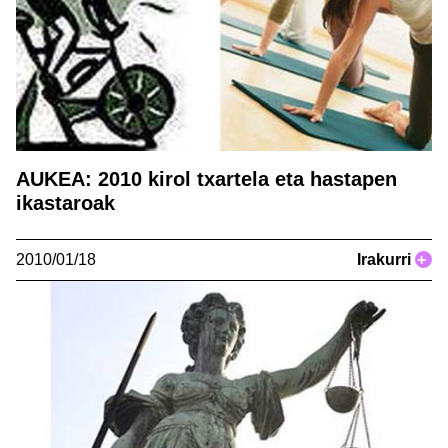
AUKEA: 2010 kirol txartela eta hastapen
ikastaroak
2010/01/18
Irakurri
+