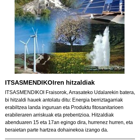
ITSASMENDIKOIren hitzaldiak
ITSASMENDIKOI Fraisorok, Arrasateko Udalarekin batera,
bi hitzaldi hauek antolatu ditu: Energia berriztagarriak
erabiltzea landa inguruan eta Produktu fitosanitarioen
erabileraren arriskuak eta prebentzioa. Hitzaldiak
abenduaren 15 eta 17an egingo dira, hurrenez hurren, eta
beraietan parte hartzea dohainekoa izango da.