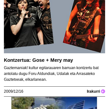
Kontzertua: Gose + Mery may
Gaztemaniak! kultur egitarauaren barruan kontzertu bat
antolatu dugu Foru Aldundiak, Udalak eta Arrasateko
Gaztetxeak, elkarlanean.
2009/12/16
Irakurri
+