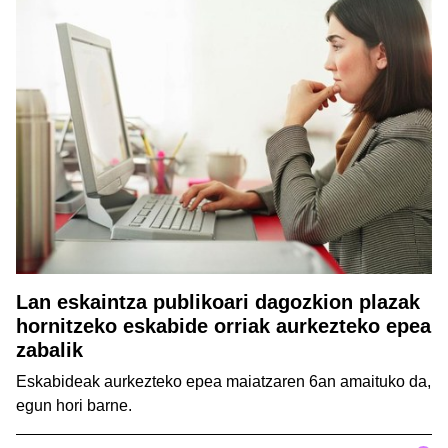
Lan eskaintza publikoari dagozkion plazak
hornitzeko eskabide orriak aurkezteko epea
zabalik
Eskabideak aurkezteko epea maiatzaren 6an amaituko da,
egun hori barne.