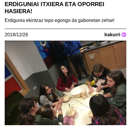
ERDIGUNIAI ITXIERA ETA OPORREI
HASIERA!
Erdigunia ekintzaz lepo egongo da gabonetan zehar!
2018/12/26
Irakurri
+