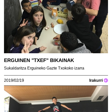
ERGUINEN "TXEF" BIKAINAK
Sukaldaritza Erguineko Gazte Txokoko izarra
2019/02/19
Irakurri
+