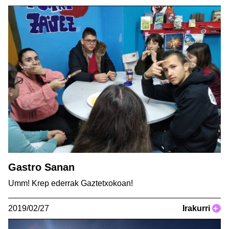
Gastro Sanan
Umm! Krep ederrak Gaztetxokoan!
2019/02/27
Irakurri
+