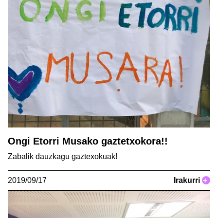
Ongi Etorri Musako gaztetxokora!!
Zabalik dauzkagu gaztexokuak!
2019/09/17
Irakurri
+