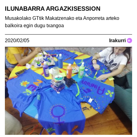
ILUNABARRA ARGAZKISESSION
Musakolako GTtik Makatzenako eta Anporreta arteko
balkoira egin dugu txangoa
2020/02/05
Irakurri
+