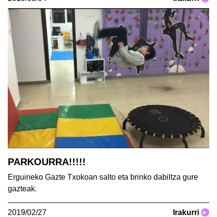
PARKOURRA!!!!!
Erguineko Gazte Txokoan salto eta brinko dabiltza gure
gazteak.
2019/02/27
Irakurri
+