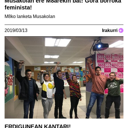
Musakolan ere M8arekin bat! Gora borroka
feminista!
M8ko lanketa Musakolan
2019/03/13
Irakurri
+
ERDIGUNEAN KANTARI!