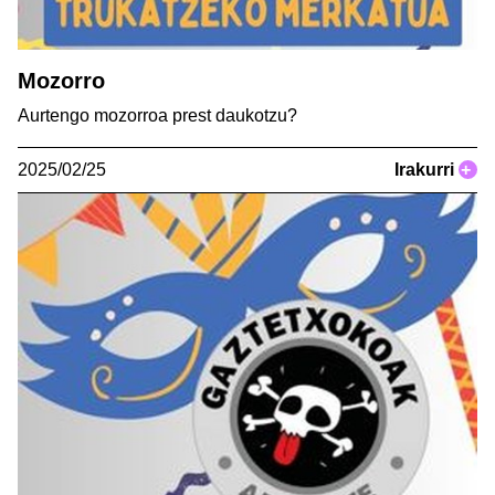
Mozorro
Aurtengo mozorroa prest daukotzu?
2025/02/25
Irakurri
+