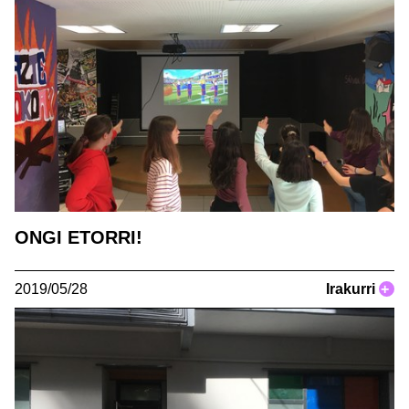
ONGI ETORRI!
2019/05/28
Irakurri
+