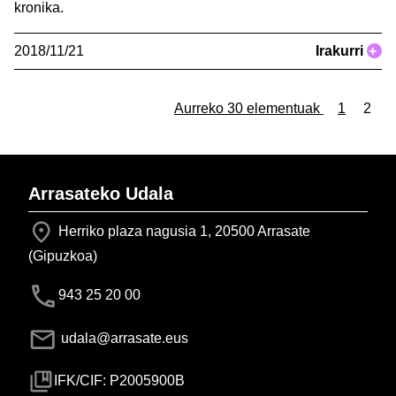
kronika.
2018/11/21
Irakurri
+
Aurreko 30 elementuak
1
2
Arrasateko Udala
Herriko plaza nagusia 1, 20500 Arrasate
(Gipuzkoa)
943 25 20 00
udala@arrasate.eus
IFK/CIF: P2005900B