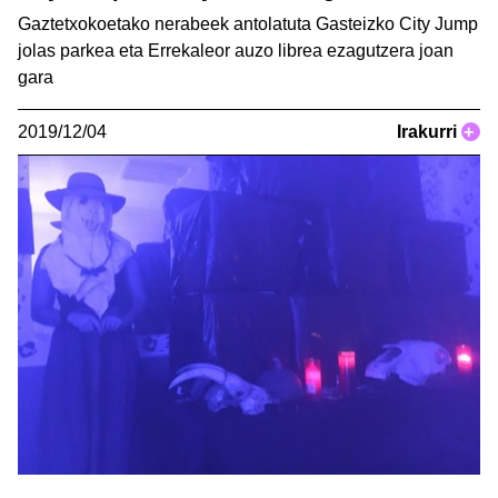
Gaztetxokoetako nerabeek antolatuta Gasteizko City Jump
jolas parkea eta Errekaleor auzo librea ezagutzera joan
gara
2019/12/04
Irakurri
+