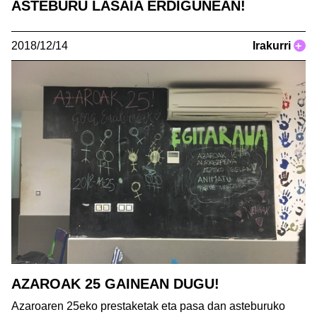
ASTEBURU LASAIA ERDIGUNEAN!
2018/12/14
Irakurri
+
AZAROAK 25 GAINEAN DUGU!
Azaroaren 25eko prestaketak eta pasa dan asteburuko