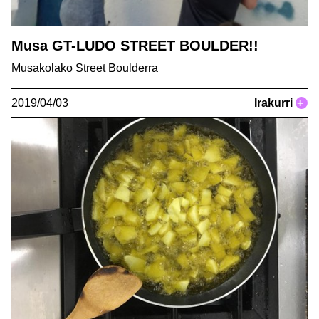
Musa GT-LUDO STREET BOULDER!!
Musakolako Street Boulderra
2019/04/03
Irakurri
+