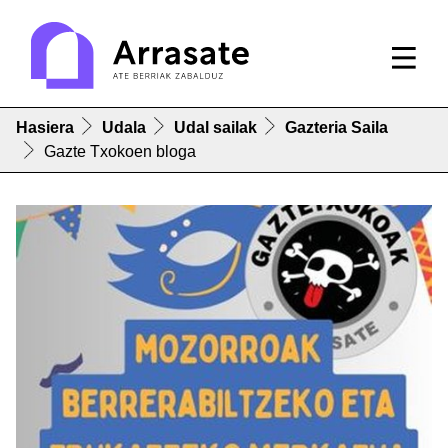
Hasiera
Udala
Udal sailak
Gazteria Saila
Gazte Txokoen bloga