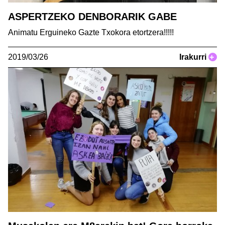
ASPERTZEKO DENBORARIK GABE
Animatu Erguineko Gazte Txokora etortzera!!!!!
2019/03/26
Irakurri
+