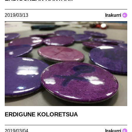
2019/03/13
Irakurri
+
ERDIGUNE KOLORETSUA
2019/03/04
Irakurri
+