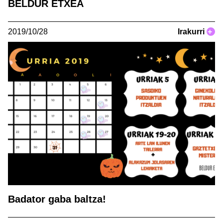
BELDUR ETXEA
2019/10/28
Irakurri
+
Badator gaba baltza!