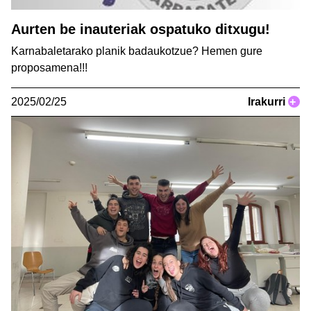
Aurten be inauteriak ospatuko ditxugu!
Karnabaletarako planik badaukotzue? Hemen gure
proposamena!!!
2025/02/25
Irakurri
+