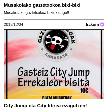
Musakolako gaztetxokoa bixi-bixi
Musakolako gaztetxokoa bizirik dago!!
2019/12/04
Irakurri
+
City Jump eta City librea ezagutzen!