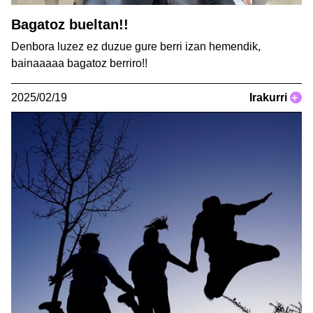
Bagatoz bueltan!!
Denbora luzez ez duzue gure berri izan hemendik,
bainaaaaa bagatoz berriro!!
2025/02/19
Irakurri
+