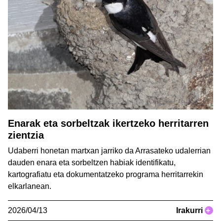
Enarak eta sorbeltzak ikertzeko herritarren
zientzia
Udaberri honetan martxan jarriko da Arrasateko udalerrian
dauden enara eta sorbeltzen habiak identifikatu,
kartografiatu eta dokumentatzeko programa herritarrekin
elkarlanean.
2026/04/13
Irakurri
+