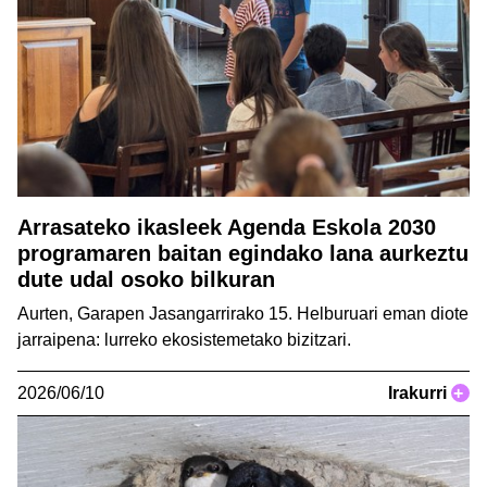
Arrasateko ikasleek Agenda Eskola 2030
programaren baitan egindako lana aurkeztu
dute udal osoko bilkuran
Aurten, Garapen Jasangarrirako 15. Helburuari eman diote
jarraipena: lurreko ekosistemetako bizitzari.
2026/06/10
Irakurri
+