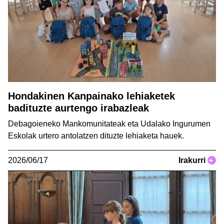
Hondakinen Kanpainako lehiaketek
badituzte aurtengo irabazleak
Debagoieneko Mankomunitateak eta Udalako Ingurumen
Eskolak urtero antolatzen dituzte lehiaketa hauek.
2026/06/17
Irakurri
+