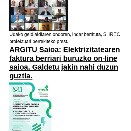
Udako geldialdiaren ondoren, indar berrituta, SHREC
proiektuari berrekiteko prest.
ARGITU Saioa: Elektrizitatearen
faktura berriari buruzko on-line
saioa. Galdetu jakin nahi duzun
guztia.