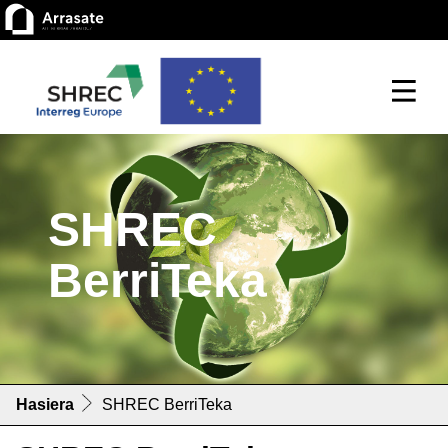
SHREC
BerriTeka
Hasiera
SHREC BerriTeka