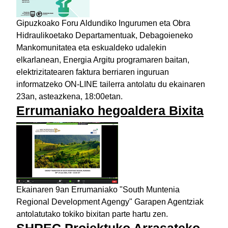
Gipuzkoako Foru Aldundiko Ingurumen eta Obra
Hidraulikoetako Departamentuak, Debagoieneko
Mankomunitatea eta eskualdeko udalekin
elkarlanean, Energia Argitu programaren baitan,
elektrizitatearen faktura berriaren inguruan
informatzeko ON-LINE tailerra antolatu du ekainaren
23an, asteazkena, 18:00etan.
Errumaniako hegoaldera Bixita
Ekainaren 9an Errumaniako "South Muntenia
Regional Development Agengy" Garapen Agentziak
antolatutako tokiko bixitan parte hartu zen.