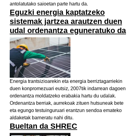
antolatutako saioetan parte hartu da.
Eguzki energia kaptatzeko
sistemak jartzea arautzen duen
udal ordenantza eguneratuko da
Energia trantsizioarekin eta energia berriztagarriekin
duen konpromezuari eutsiz, 2007tik indarrean dagoen
ordenantza moldatzeko erabakia hartu du udalak.
Ordenantza berriak, aurrekoak zituen hutsuneak bete
eta egungo testuinguruari erantzun sendoa emateko
aldaketak barneratu nahi ditu.
Bueltan da SHREC