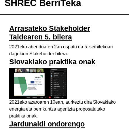
SHREC BerriTeka
Arrasateko Stakeholder
Taldearen 5. bilera
2021eko abenduaren 2an ospatu da 5. seihilekoari
dagokion Stakeholder bilera.
Slovakiako praktika onak
2021eko azaroaren 10ean, aurkeztu dira Slovakiako
energia eta berrikuntza agentzia proposatutako
praktika onak.
Jardunaldi ondorengo