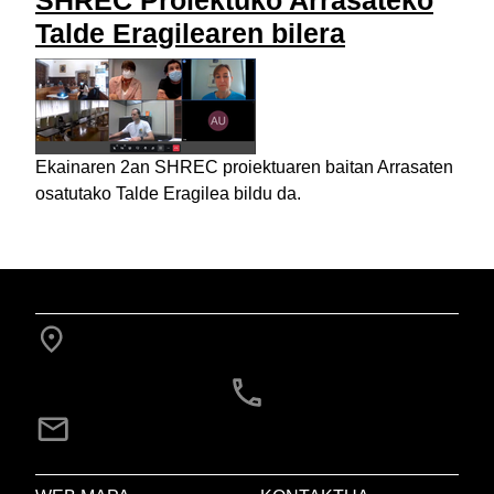
SHREC Proiektuko Arrasateko
Talde Eragilearen bilera
Ekainaren 2an SHREC proiektuaren baitan Arrasaten
osatutako Talde Eragilea bildu da.