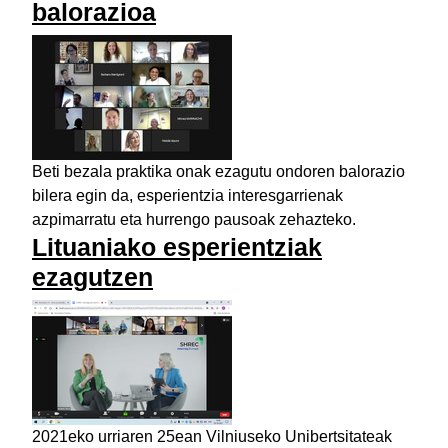
balorazioa
Beti bezala praktika onak ezagutu ondoren balorazio
bilera egin da, esperientzia interesgarrienak
azpimarratu eta hurrengo pausoak zehazteko.
Lituaniako esperientziak
ezagutzen
2021eko urriaren 25ean Vilniuseko Unibertsitateak