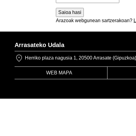
Arazoak webgunean sartzerakoan?
L
Arrasateko Udala
Herriko plaza nagusia 1, 20500 Arrasate (Gipuzkoa
WEB MAPA