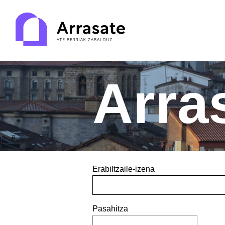
Arra
Erabiltzaile-izena
Pasahitza