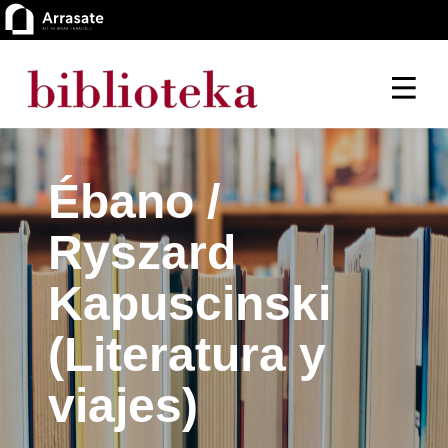
Ébano /
Ryszard
Kapuscinski
(Literatura y
viajes)