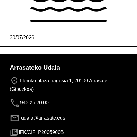
30/07/2026
Arrasateko Udala
Herriko plaza nagusia 1, 20500 Arrasate
(Gipuzkoa)
943 25 20 00
udala@arrasate.eus
IFK/CIF: P2005900B