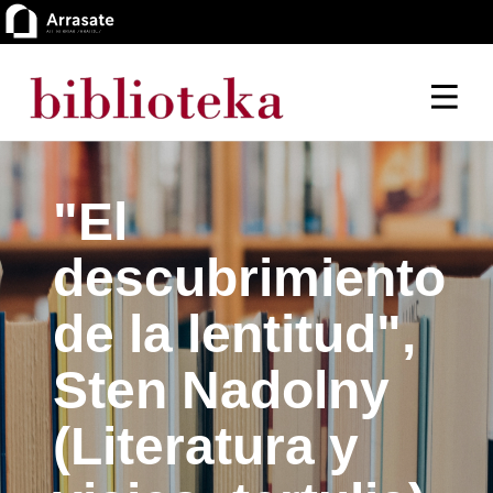
"El
descubrimiento
de la lentitud",
Sten Nadolny
(Literatura y