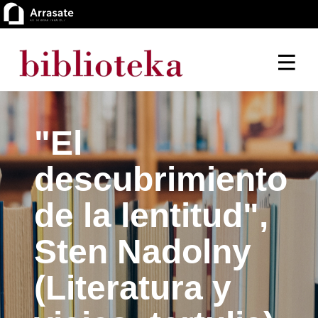
"El
descubrimiento
de la lentitud",
Sten Nadolny
(Literatura y