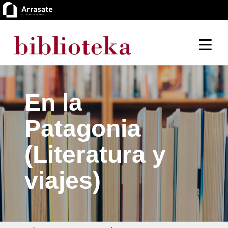
En la
Patagonia
(Literatura y
viajes)