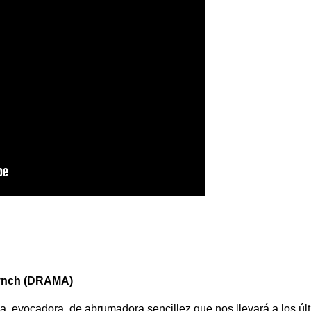
Lynch (DRAMA)
a, evocadora, de abrumadora sencillez que nos llevará a los úl