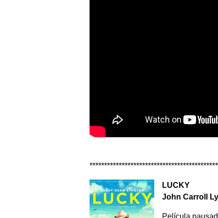
********************************************
LUCKY
John Carroll 
Película pausad