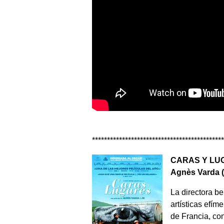
********************************************
CARAS Y LU
Agnès Varda
La directora be
artísticas efí
de Francia, con