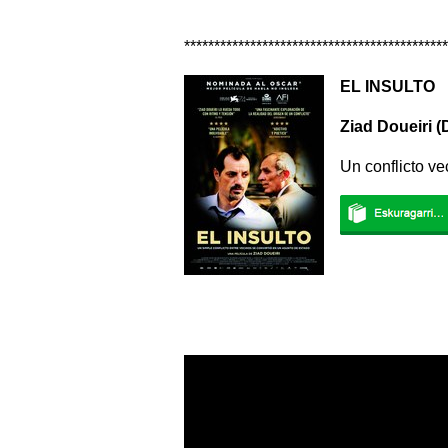
********************************************
EL INSULTO
Ziad Doueiri
(
Un conflicto v