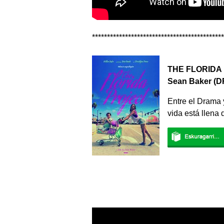
********************************************
THE FLORIDA
Sean Baker (
Entre el Drama 
vida está llena