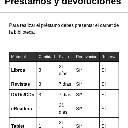
Préstamos y devoluciones
Para realizar el préstamo debes presentar el carnet de
la biblioteca.
Material
Cantidad
Plazo
Renovación
Reserva
21
Libros
3
Sí*
Sí
días
Revistas
3
7 días
Sí*
Sí
DVDs/CDs
3
7 días
Sí*
Sí
21
eReaders
1
Sí*
Sí
días
21
Tablet
1
Sí*
Sí