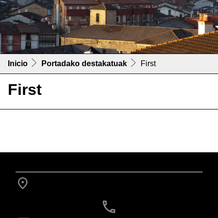
Inicio
Portadako destakatuak
First
First