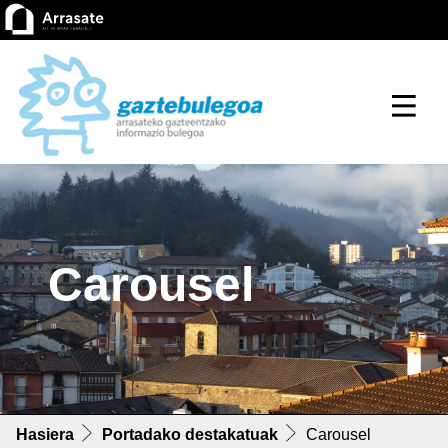
Carousel
Hasiera
Portadako destakatuak
Carousel