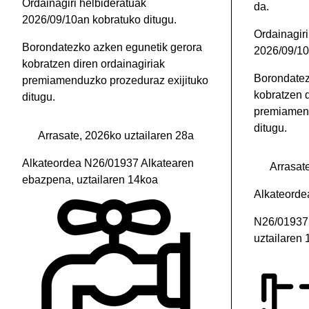
Ordainagiri helbideratuak
da.
2026/09/10an kobratuko ditugu.
Ordainagiri
Borondatezko azken egunetik gerora
2026/09/10
kobratzen diren ordainagiriak
Borondatez
premiamenduzko prozeduraz exijituko
kobratzen d
ditugu.
premiamend
ditugu.
Arrasate, 2026ko uztailaren 28a
Alkateordea N26/01937 Alkatearen
Arrasat
ebazpena, uztailaren 14koa
Alkateorde
N26/01937 
uztailaren