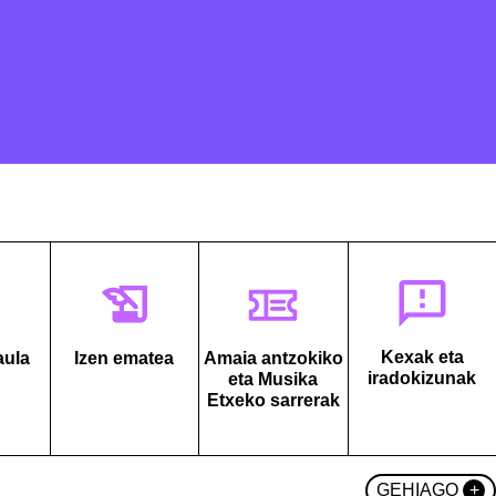
Kexak eta
aula
Izen ematea
Amaia antzokiko
iradokizunak
eta Musika
Etxeko sarrerak
GEHIAGO
+