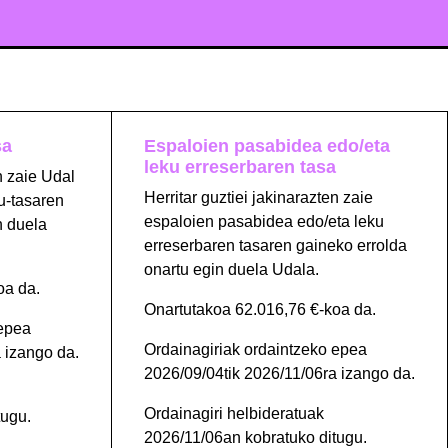
sa
Espaloien pasabidea edo/eta
leku erreserbaren tasa
n zaie Udal
Herritar guztiei jakinarazten zaie
u-tasaren
espaloien pasabidea edo/eta leku
n duela
erreserbaren tasaren gaineko errolda
onartu egin duela Udala.
oa da.
Onartutakoa 62.016,76 €-koa da.
 epea
Ordainagiriak ordaintzeko epea
 izango da.
2026/09/04tik 2026/11/06ra izango da.
Ordainagiri helbideratuak
tugu.
2026/11/06an kobratuko ditugu.