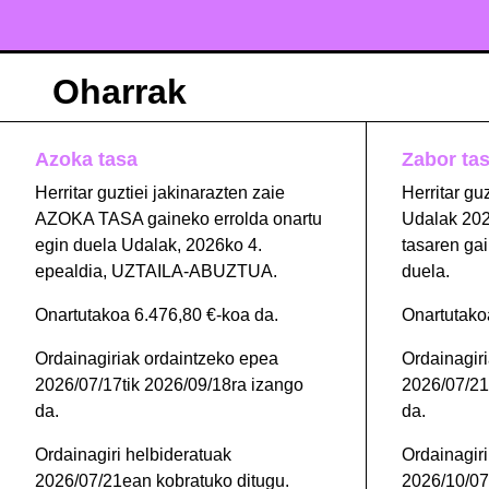
Oharrak
Azoka tasa
Zabor ta
Herritar guztiei jakinarazten zaie
Herritar gu
AZOKA TASA gaineko errolda onartu
Udalak 202
egin duela Udalak, 2026ko 4.
tasaren gai
epealdia, UZTAILA-ABUZTUA.
duela.
Onartutakoa 6.476,80 €-koa da.
Onartutako
Ordainagiriak ordaintzeko epea
Ordainagir
2026/07/17tik 2026/09/18ra izango
2026/07/21
da.
da.
Ordainagiri helbideratuak
Ordainagiri
2026/07/21ean kobratuko ditugu.
2026/10/07