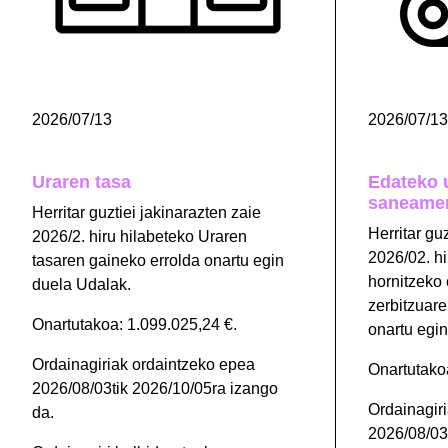
2026/07/13
2026/07/13
Uraren tasa
Edateko u
saneamen
Herritar guztiei jakinarazten zaie
Herritar gu
2026/2. hiru hilabeteko Uraren
2026/02. h
tasaren gaineko errolda onartu egin
hornitzeko
duela Udalak.
zerbitzuare
Onartutakoa: 1.099.025,24 €.
onartu egi
Ordainagiriak ordaintzeko epea
Onartutako
2026/08/03tik 2026/10/05ra izango
Ordainagir
da.
2026/08/03