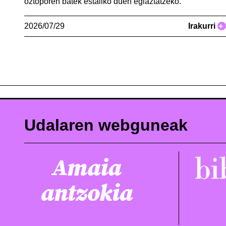
oztoporen batek estaliko duen egiaztatzeko.
2026/07/29
Irakurri
+
Udalaren webguneak