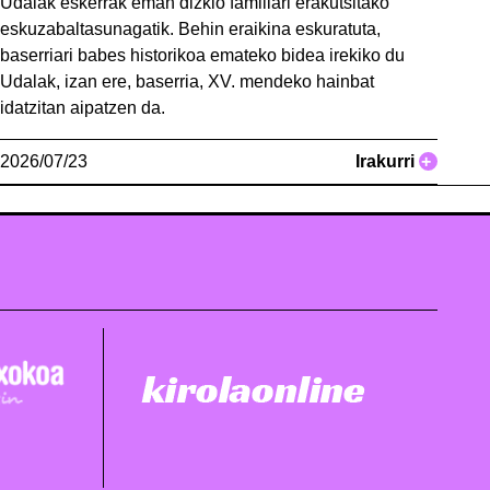
Udalak eskerrak eman dizkio familiari erakutsitako
eskuzabaltasunagatik. Behin eraikina eskuratuta,
baserriari babes historikoa emateko bidea irekiko du
Udalak, izan ere, baserria, XV. mendeko hainbat
idatzitan aipatzen da.
2026/07/23
Irakurri
+