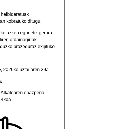
 helbideratuak
an kobratuko ditugu.
ko azken egunetik gerora
iren ordainagiriak
uzko prozeduraz exijituko
e, 2026ko uztailaren 29a
a
Alkatearen ebazpena,
 14koa