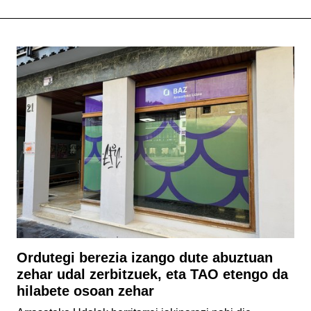
Ordutegi berezia izango dute abuztuan
zehar udal zerbitzuek, eta TAO etengo da
hilabete osoan zehar