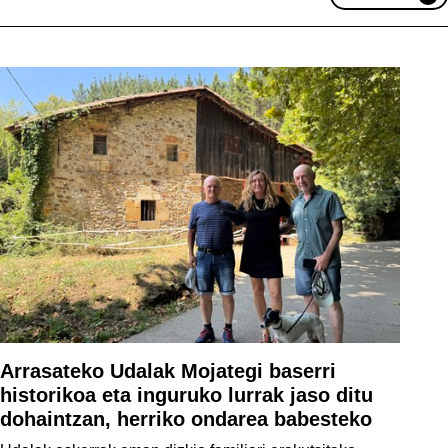
Arrasateko Udalak Mojategi baserri
historikoa eta inguruko lurrak jaso ditu
dohaintzan, herriko ondarea babesteko