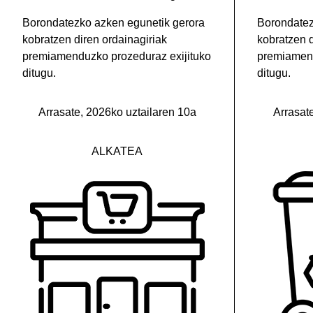
Borondatezko azken egunetik gerora
Borondatez
kobratzen diren ordainagiriak
kobratzen d
premiamenduzko prozeduraz exijituko
premiamend
ditugu.
ditugu.
Arrasate, 2026ko uztailaren 10a
Arrasat
ALKATEA