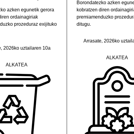
Borondatezko azken egunet
ko azken egunetik gerora
kobratzen diren ordainagir
iren ordainagiriak
premiamenduzko prozedura
uzko prozeduraz exijituko
ditugu.
Arrasate, 2026ko uztail
e, 2026ko uztailaren 10a
ALKATEA
ALKATEA