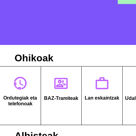
Ohikoak
Ordutegiak eta
Lan eskaintzak
BAZ-Tramiteak
Udal
telefonoak
Albisteak