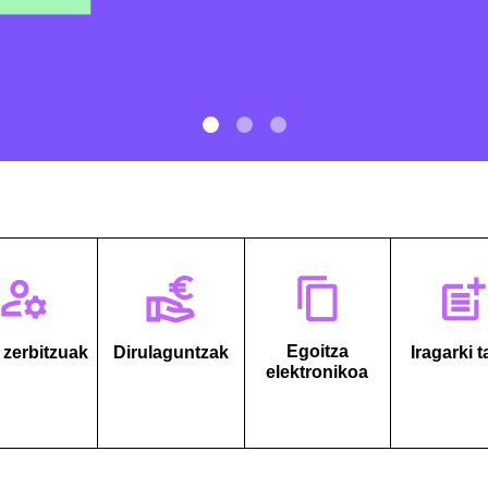
Egoitza
 zerbitzuak
Dirulaguntzak
Iragarki t
elektronikoa