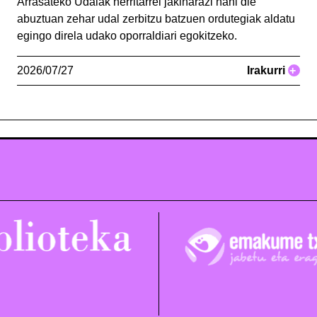
Arrasateko Udalak herritarrei jakinarazi nahi die
abuztuan zehar udal zerbitzu batzuen ordutegiak aldatu
egingo direla udako oporraldiari egokitzeko.
2026/07/27
Irakurri
+