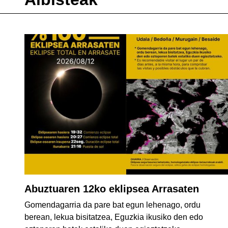
Abuztuaren 12ko eklipsea Arrasaten
Gomendagarria da pare bat egun lehenago, ordu
berean, lekua bisitatzea, Eguzkia ikusiko den edo