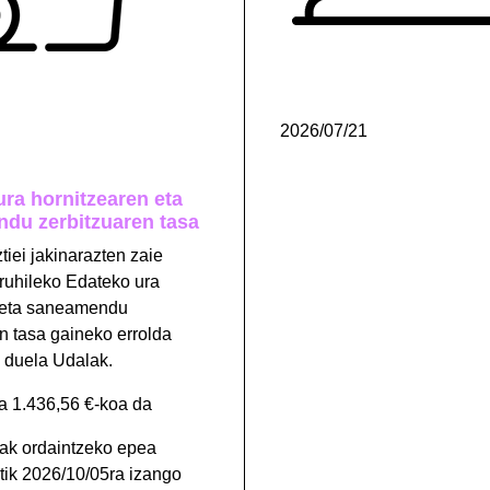
2026/07/21
ra hornitzearen eta
du zerbitzuaren tasa
ztiei jakinarazten zaie
iruhileko Edateko ura
 eta saneamendu
n tasa gaineko errolda
n duela Udalak.
a 1.436,56 €-koa da
iak ordaintzeko epea
tik 2026/10/05ra izango