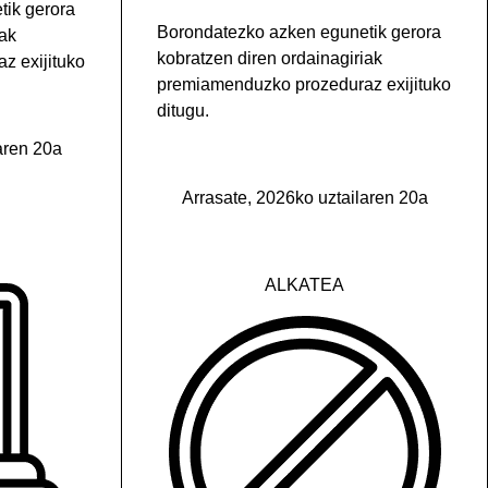
ik gerora
Borondatezko azken egunetik gerora
iak
kobratzen diren ordainagiriak
z exijituko
premiamenduzko prozeduraz exijituko
ditugu.
aren 20a
Arrasate, 2026ko uztailaren 20a
ALKATEA