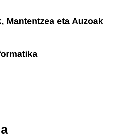
k, Mantentzea eta Auzoak
formatika
ia