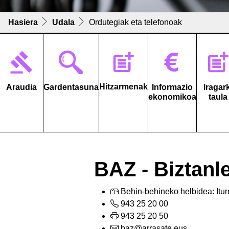
Hasiera
Udala
Ordutegiak eta telefonoak
Hitzarmenak
Araudia
Gardentasuna
Informazio
Iragar
ekonomikoa
taula
BAZ - Biztanl
Behin-behineko helbidea: Iturr
943 25 20 00
943 25 20 50
baz@arrasate.eus