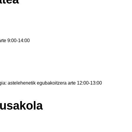
rte 9:00-14:00
gia: astelehenetik egubakoitzera arte 12:00-13:00
Musakola