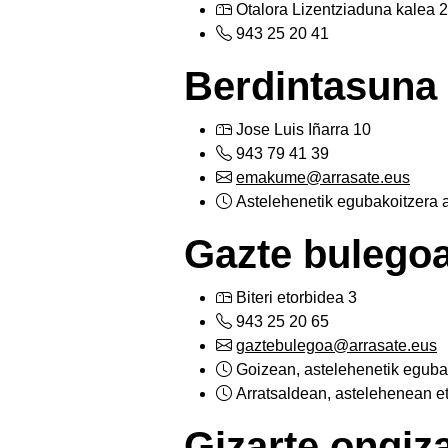
Otalora Lizentziaduna kalea 2
943 25 20 41
Berdintasuna
Jose Luis Iñarra 10
943 79 41 39
emakume@arrasate.eus
Astelehenetik egubakoitzera a
Gazte bulego
Biteri etorbidea 3
943 25 20 65
gaztebulegoa@arrasate.eus
Goizean, astelehenetik egubak
Arratsaldean, astelehenean e
Gizarte ongiz