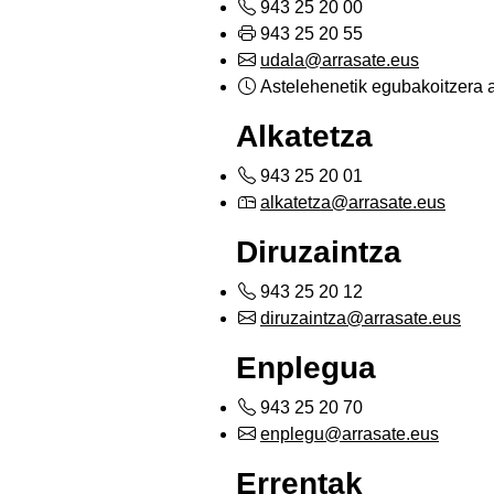
943 25 20 00
943 25 20 55
udala@arrasate.eus
Astelehenetik egubakoitzera a
Alkatetza
943 25 20 01
alkatetza@arrasate.eus
Diruzaintza
943 25 20 12
diruzaintza@arrasate.eus
Enplegua
943 25 20 70
enplegu@arrasate.eus
Errentak