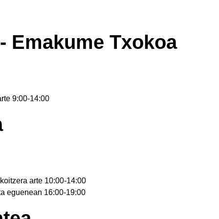
 - Emakume Txokoa
rte 9:00-14:00
a
oitzera arte 10:00-14:00
ta eguenean 16:00-19:00
atea