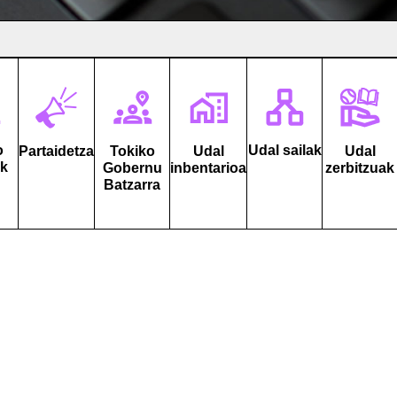
o
Udal sailak
Partaidetza
Tokiko
Udal
Udal
ak
Gobernu
inbentarioa
zerbitzuak
Batzarra