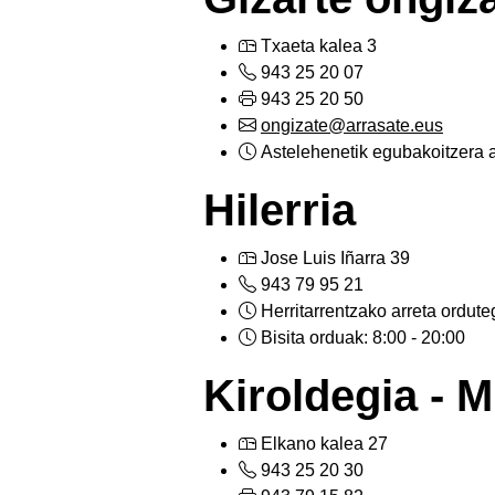
Txaeta kalea 3
943 25 20 07
943 25 20 50
ongizate@arrasate.eus
Astelehenetik egubakoitzera a
Hilerria
Jose Luis Iñarra 39
943 79 95 21
Herritarrentzako arreta ordute
Bisita orduak: 8:00 - 20:00
Kiroldegia - 
Elkano kalea 27
943 25 20 30