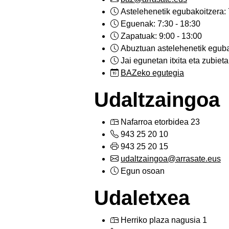
Astelehenetik egubakoitzera: 
Eguenak: 7:30 - 18:30
Zapatuak: 9:00 - 13:00
Abuztuan astelehenetik egubak
Jai egunetan itxita eta zubiet
BAZeko egutegia
Udaltzaingoa
Nafarroa etorbidea 23
943 25 20 10
943 25 20 15
udaltzaingoa@arrasate.eus
Egun osoan
Udaletxea
Herriko plaza nagusia 1