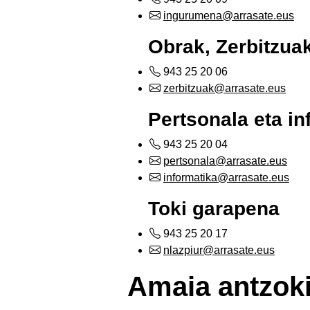
ingurumena@arrasate.eus
Obrak, Zerbitzua
943 25 20 06
zerbitzuak@arrasate.eus
Pertsonala eta in
943 25 20 04
pertsonala@arrasate.eus
informatika@arrasate.eus
Toki garapena
943 25 20 17
nlazpiur@arrasate.eus
Amaia antzok