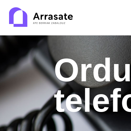
Ordu
tele