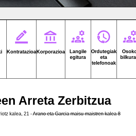
Langile
Ordutegiak
Osok
ki
Kontratazioa
Korporazioa
egitura
eta
bilkur
telefonoak
een Arreta Zerbitzua
iotz kalea, 21 -
Arano eta Garcia maisu-maistren kalea 8