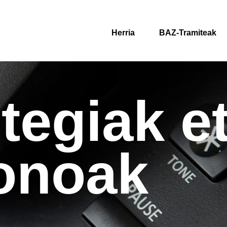
Herria
BAZ-Tramiteak
tegiak e
fonoak