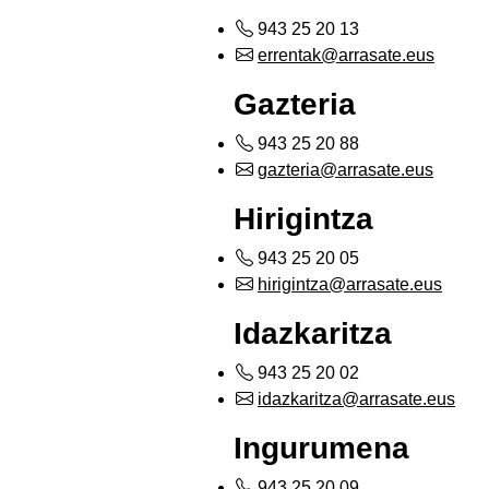
943 25 20 13
errentak@arrasate.eus
Gazteria
943 25 20 88
gazteria@arrasate.eus
Hirigintza
943 25 20 05
hirigintza@arrasate.eus
Idazkaritza
943 25 20 02
idazkaritza@arrasate.eus
Ingurumena
943 25 20 09