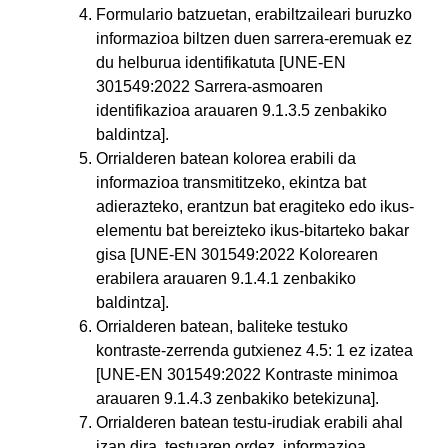
Formulario batzuetan, erabiltzaileari buruzko
informazioa biltzen duen sarrera-eremuak ez
du helburua identifikatuta [UNE-EN
301549:2022 Sarrera-asmoaren
identifikazioa arauaren 9.1.3.5 zenbakiko
baldintza].
Orrialderen batean kolorea erabili da
informazioa transmititzeko, ekintza bat
adierazteko, erantzun bat eragiteko edo ikus-
elementu bat bereizteko ikus-bitarteko bakar
gisa [UNE-EN 301549:2022 Kolorearen
erabilera arauaren 9.1.4.1 zenbakiko
baldintza].
Orrialderen batean, baliteke testuko
kontraste-zerrenda gutxienez 4.5: 1 ez izatea
[UNE-EN 301549:2022 Kontraste minimoa
arauaren 9.1.4.3 zenbakiko betekizuna].
Orrialderen batean testu-irudiak erabili ahal
izan dira, testuaren ordez, informazioa