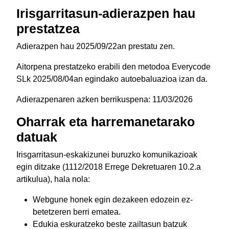
Irisgarritasun-adierazpen hau
prestatzea
Adierazpen hau 2025/09/22an prestatu zen.
Aitorpena prestatzeko erabili den metodoa Everycode
SLk 2025/08/04an egindako autoebaluazioa izan da.
Adierazpenaren azken berrikuspena: 11/03/2026
Oharrak eta harremanetarako
datuak
Irisgarritasun-eskakizunei buruzko komunikazioak
egin ditzake (1112/2018 Errege Dekretuaren 10.2.a
artikulua), hala nola:
Webgune honek egin dezakeen edozein ez-
betetzeren berri ematea.
Edukia eskuratzeko beste zailtasun batzuk