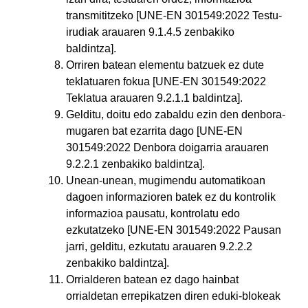
transmititzeko [UNE-EN 301549:2022 Testu-
irudiak arauaren 9.1.4.5 zenbakiko
baldintza].
Orriren batean elementu batzuek ez dute
teklatuaren fokua [UNE-EN 301549:2022
Teklatua arauaren 9.2.1.1 baldintza].
Gelditu, doitu edo zabaldu ezin den denbora-
mugaren bat ezarrita dago [UNE-EN
301549:2022 Denbora doigarria arauaren
9.2.2.1 zenbakiko baldintza].
Unean-unean, mugimendu automatikoan
dagoen informazioren batek ez du kontrolik
informazioa pausatu, kontrolatu edo
ezkutatzeko [UNE-EN 301549:2022 Pausan
jarri, gelditu, ezkutatu arauaren 9.2.2.2
zenbakiko baldintza].
Orrialderen batean ez dago hainbat
orrialdetan errepikatzen diren eduki-blokeak