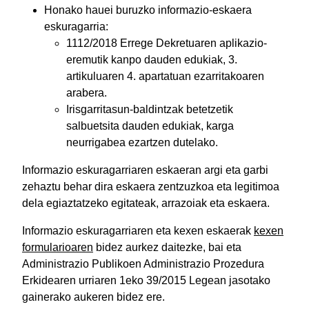
Honako hauei buruzko informazio-eskaera
eskuragarria:
1112/2018 Errege Dekretuaren aplikazio-
eremutik kanpo dauden edukiak, 3.
artikuluaren 4. apartatuan ezarritakoaren
arabera.
Irisgarritasun-baldintzak betetzetik
salbuetsita dauden edukiak, karga
neurrigabea ezartzen dutelako.
Informazio eskuragarriaren eskaeran argi eta garbi
zehaztu behar dira eskaera zentzuzkoa eta legitimoa
dela egiaztatzeko egitateak, arrazoiak eta eskaera.
Informazio eskuragarriaren eta kexen eskaerak
kexen
formularioaren
bidez aurkez daitezke, bai eta
Administrazio Publikoen Administrazio Prozedura
Erkidearen urriaren 1eko 39/2015 Legean jasotako
gainerako aukeren bidez ere.