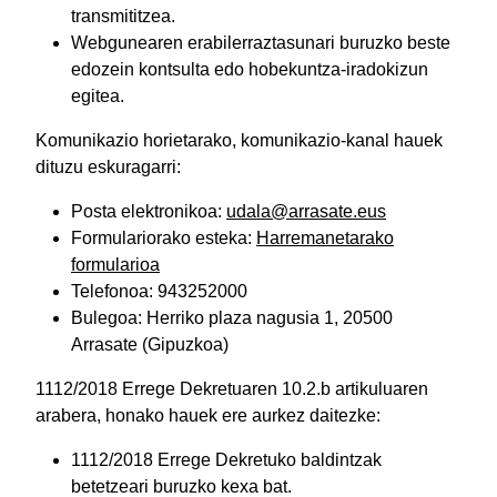
transmititzea.
Webgunearen erabilerraztasunari buruzko beste
edozein kontsulta edo hobekuntza-iradokizun
egitea.
Komunikazio horietarako, komunikazio-kanal hauek
dituzu eskuragarri:
Posta elektronikoa:
udala@arrasate.eus
Formulariorako esteka:
Harremanetarako
formularioa
Telefonoa: 943252000
Bulegoa: Herriko plaza nagusia 1, 20500
Arrasate (Gipuzkoa)
1112/2018 Errege Dekretuaren 10.2.b artikuluaren
arabera, honako hauek ere aurkez daitezke:
1112/2018 Errege Dekretuko baldintzak
betetzeari buruzko kexa bat.