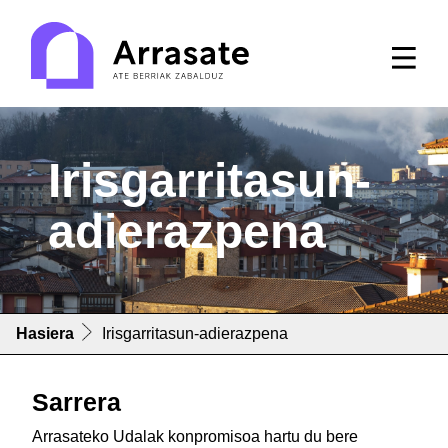
Irisgarritasun-
adierazpena
Hasiera
Irisgarritasun-adierazpena
Sarrera
Arrasateko Udalak konpromisoa hartu du bere