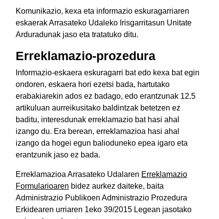
Komunikazio, kexa eta informazio eskuragarriaren
eskaerak Arrasateko Udaleko Irisgarritasun Unitate
Arduradunak jaso eta tratatuko ditu.
Erreklamazio-prozedura
Informazio-eskaera eskuragarri bat edo kexa bat egin
ondoren, eskaera hori ezetsi bada, hartutako
erabakiarekin ados ez badago, edo erantzunak 12.5
artikuluan aurreikusitako baldintzak betetzen ez
baditu, interesdunak erreklamazio bat hasi ahal
izango du. Era berean, erreklamazioa hasi ahal
izango da hogei egun balioduneko epea igaro eta
erantzunik jaso ez bada.
Erreklamazioa Arrasateko Udalaren
Erreklamazio
Formularioaren
bidez aurkez daiteke, baita
Administrazio Publikoen Administrazio Prozedura
Erkidearen urriaren 1eko 39/2015 Legean jasotako