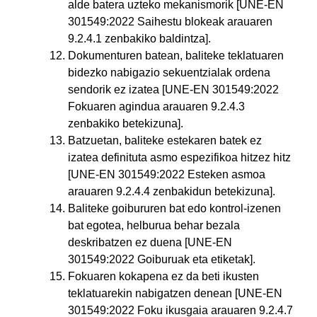
alde batera uzteko mekanismorik [UNE-EN
301549:2022 Saihestu blokeak arauaren
9.2.4.1 zenbakiko baldintza].
Dokumenturen batean, baliteke teklatuaren
bidezko nabigazio sekuentzialak ordena
sendorik ez izatea [UNE-EN 301549:2022
Fokuaren agindua arauaren 9.2.4.3
zenbakiko betekizuna].
Batzuetan, baliteke estekaren batek ez
izatea definituta asmo espezifikoa hitzez hitz
[UNE-EN 301549:2022 Esteken asmoa
arauaren 9.2.4.4 zenbakidun betekizuna].
Baliteke goibururen bat edo kontrol-izenen
bat egotea, helburua behar bezala
deskribatzen ez duena [UNE-EN
301549:2022 Goiburuak eta etiketak].
Fokuaren kokapena ez da beti ikusten
teklatuarekin nabigatzen denean [UNE-EN
301549:2022 Foku ikusgaia arauaren 9.2.4.7