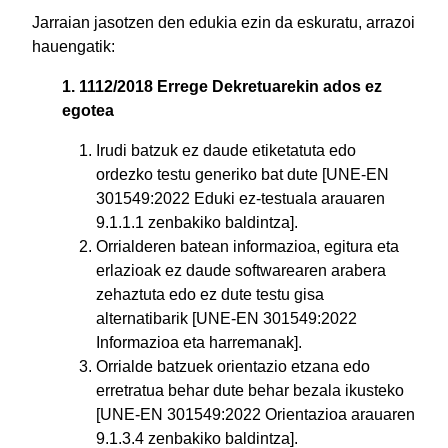
Jarraian jasotzen den edukia ezin da eskuratu, arrazoi
hauengatik:
1. 1112/2018 Errege Dekretuarekin ados ez
egotea
Irudi batzuk ez daude etiketatuta edo
ordezko testu generiko bat dute [UNE-EN
301549:2022 Eduki ez-testuala arauaren
9.1.1.1 zenbakiko baldintza].
Orrialderen batean informazioa, egitura eta
erlazioak ez daude softwarearen arabera
zehaztuta edo ez dute testu gisa
alternatibarik [UNE-EN 301549:2022
Informazioa eta harremanak].
Orrialde batzuek orientazio etzana edo
erretratua behar dute behar bezala ikusteko
[UNE-EN 301549:2022 Orientazioa arauaren
9.1.3.4 zenbakiko baldintza].