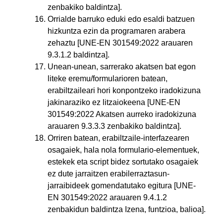
zenbakiko baldintza].
Orrialde barruko eduki edo esaldi batzuen
hizkuntza ezin da programaren arabera
zehaztu [UNE-EN 301549:2022 arauaren
9.3.1.2 baldintza].
Unean-unean, sarrerako akatsen bat egon
liteke eremu/formularioren batean,
erabiltzaileari hori konpontzeko iradokizuna
jakinaraziko ez litzaiokeena [UNE-EN
301549:2022 Akatsen aurreko iradokizuna
arauaren 9.3.3.3 zenbakiko baldintza].
Orriren batean, erabiltzaile-interfazearen
osagaiek, hala nola formulario-elementuek,
estekek eta script bidez sortutako osagaiek
ez dute jarraitzen erabilerraztasun-
jarraibideek gomendatutako egitura [UNE-
EN 301549:2022 arauaren 9.4.1.2
zenbakidun baldintza Izena, funtzioa, balioa].