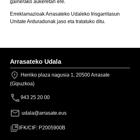
gainerako aukeretan ere.
Erreklamazioak Arrasateko Udaleko Irisgarritasun
Unitate Arduradunak jaso eta tratatuko ditu.
Arrasateko Udala
Herriko plaza nagusia 1, 20500 Arrasate
(Gipuzkoa)
943 25 20 00
udala@arrasate.eus
IFK/CIF: P2005900B