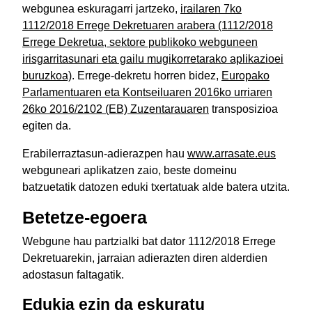
webgunea eskuragarri jartzeko,
irailaren 7ko
1112/2018 Errege Dekretuaren arabera (1112/2018
Errege Dekretua, sektore publikoko webguneen
irisgarritasunari eta gailu mugikorretarako aplikazioei
buruzkoa)
. Errege-dekretu horren bidez,
Europako
Parlamentuaren eta Kontseiluaren 2016ko urriaren
26ko 2016/2102 (EB) Zuzentarauaren
transposizioa
egiten da.
Erabilerraztasun-adierazpen hau
www.arrasate.eus
webguneari aplikatzen zaio, beste domeinu
batzuetatik datozen eduki txertatuak alde batera utzita.
Betetze-egoera
Webgune hau partzialki bat dator 1112/2018 Errege
Dekretuarekin, jarraian adierazten diren alderdien
adostasun faltagatik.
Edukia ezin da eskuratu