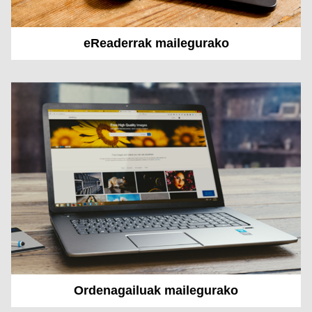
eReaderrak mailegurako
Ordenagailuak mailegurako