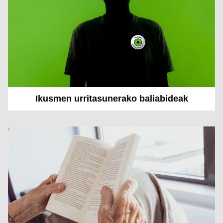
Ikusmen urritasunerako baliabideak