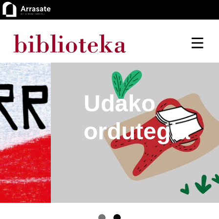
Udako
ordutegia