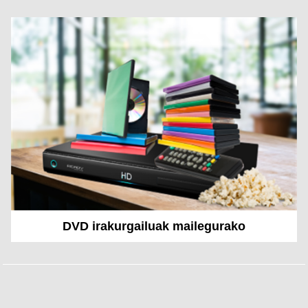
DVD irakurgailuak mailegurako