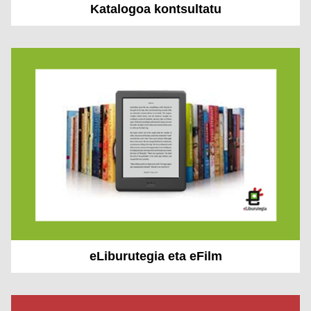
Katalogoa kontsultatu
eLiburutegia eta eFilm