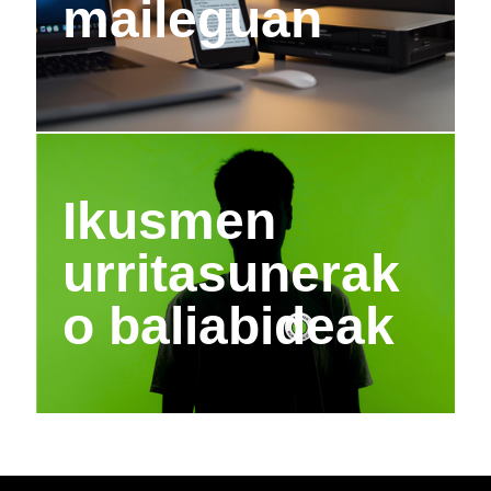
maileguan
Ikusmen
urritasunerak
o baliabideak