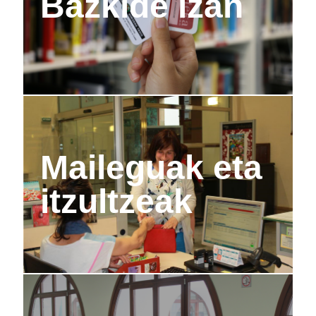
Bazkide izan
Maileguak eta
itzultzeak