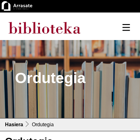
Ordutegia
Hasiera
Ordutegia