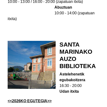
10:00 - 13:00 / 16:00 - 20:00 (zapatuan itxita)
Abuztuan
10:00 - 14:00 (zapatuan
itxita)
SANTA
MARINAKO
AUZO
BIBLIOTEKA
Astelehenetik
egubakoitzera
16:30 - 20:00
Udan itxita
<<2026KO EGUTEGIA>>