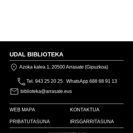
UDAL BIBLIOTEKA
Azoka kalea 1, 20500 Arrasate (Gipuzkoa)
Tel. 943 25 20 25 WhatsApp 688 68 91 13
biblioteka@arrasate.eus
WEB MAPA
KONTAKTUA
PRIBATUTASUNA
IRISGARRITASUNA