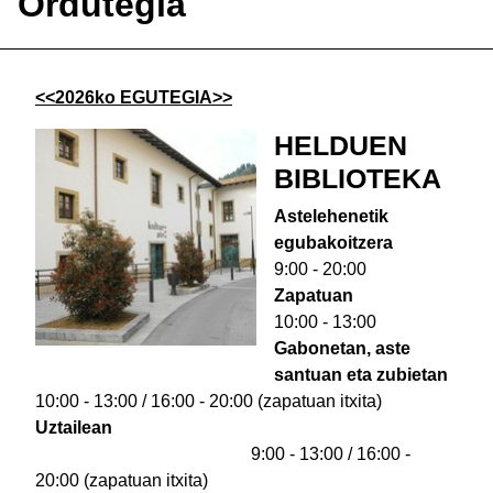
Ordutegia
<<2026ko EGUTEGIA>>
HELDUEN
BIBLIOTEKA
Astelehenetik
egubakoitzera
9:00 - 20:00
Zapatuan
10:00 - 13:00
Gabonetan, aste
santuan eta zubietan
10:00 - 13:00 / 16:00 - 20:00 (zapatuan itxita)
Uztailean
9:00 - 13:00 / 16:00 -
20:00 (zapatuan itxita)