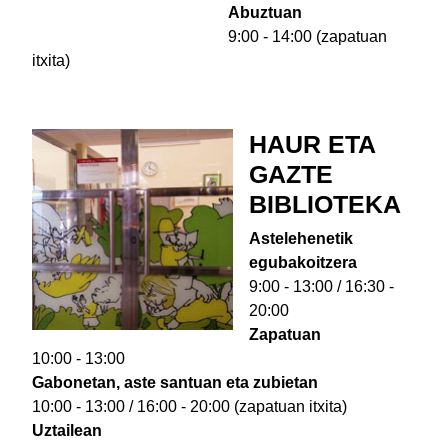
Abuztuan
9:00 - 14:00 (zapatuan
itxita)
HAUR ETA
GAZTE
BIBLIOTEKA
Astelehenetik
egubakoitzera
9:00 - 13:00 / 16:30 -
20:00
Zapatuan
10:00 - 13:00
Gabonetan, aste santuan eta zubietan
10:00 - 13:00 / 16:00 - 20:00 (zapatuan itxita)
Uztailean