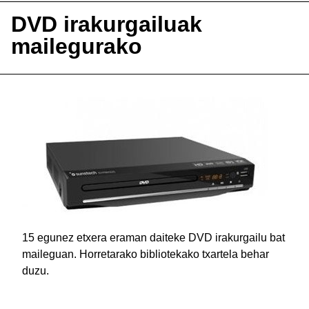
DVD irakurgailuak
mailegurako
15 egunez etxera eraman daiteke DVD irakurgailu bat
maileguan. Horretarako bibliotekako txartela behar
duzu.