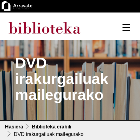
DVD
irakurgailuak
mailegurako
Hasiera
Biblioteka erabili
DVD irakurgailuak mailegurako