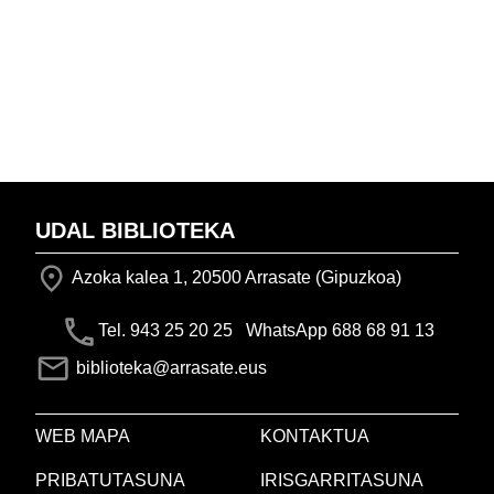
UDAL BIBLIOTEKA
Azoka kalea 1, 20500 Arrasate (Gipuzkoa)
Tel. 943 25 20 25 WhatsApp 688 68 91 13
biblioteka@arrasate.eus
WEB MAPA
KONTAKTUA
PRIBATUTASUNA
IRISGARRITASUNA