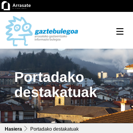
Portadako
destakatuak
Hasiera
Portadako destakatuak