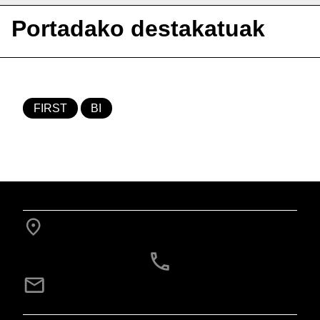
Portadako destakatuak
FIRST
BI