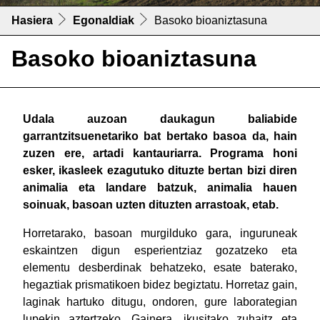
Hasiera
Egonaldiak
Basoko bioaniztasuna
Basoko bioaniztasuna
Udala auzoan daukagun baliabide
garrantzitsuenetariko bat bertako basoa da, hain
zuzen ere, artadi kantauriarra. Programa honi
esker, ikasleek ezagutuko dituzte bertan bizi diren
animalia eta landare batzuk, animalia hauen
soinuak, basoan uzten dituzten arrastoak, etab.
Horretarako, basoan murgilduko gara, inguruneak
eskaintzen digun esperientziaz gozatzeko eta
elementu desberdinak behatzeko, esate baterako,
hegaztiak prismatikoen bidez begiztatu. Horretaz gain,
laginak hartuko ditugu, ondoren, gure laborategian
lupekin aztertzeko. Gainera, ikusitako zuhaitz eta