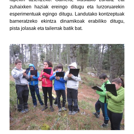
zuhaixken haziak ereingo ditugu eta lurzoruarekin
esperimentuak egingo ditugu. Landutako kontzeptuak
barneratzeko ekintza dinamikoak erabiliko ditugu,
pista jolasak eta tailerrak batik bat.