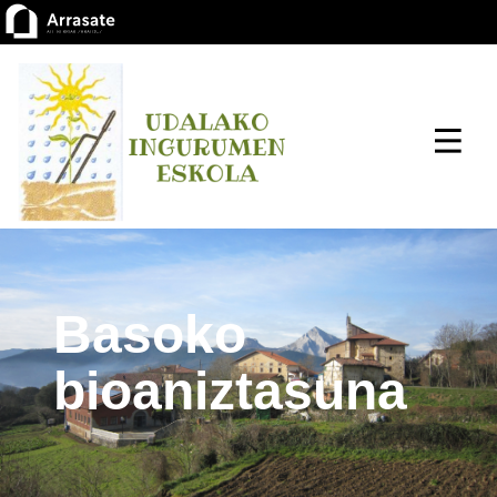
Basoko
bioaniztasuna