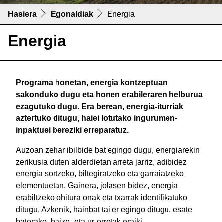
Hasiera
Egonaldiak
Energia
Energia
Programa honetan, energia kontzeptuan
sakonduko dugu eta honen erabileraren helburua
ezagutuko dugu. Era berean, energia-iturriak
aztertuko ditugu, haiei lotutako ingurumen-
inpaktuei bereziki erreparatuz.
Auzoan zehar ibilbide bat egingo dugu, energiarekin
zerikusia duten alderdietan arreta jarriz, adibidez
energia sortzeko, biltegiratzeko eta garraiatzeko
elementuetan. Gainera, jolasen bidez, energia
erabiltzeko ohitura onak eta txarrak identifikatuko
ditugu. Azkenik, hainbat tailer egingo ditugu, esate
baterako, haize- eta ur-errotak eraiki.