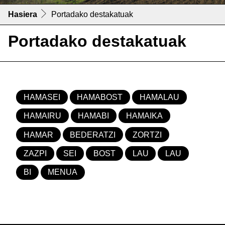
Hasiera
Portadako destakatuak
Portadako destakatuak
HAMASEI
HAMABOST
HAMALAU
HAMAIRU
HAMABI
HAMAIKA
HAMAR
BEDERATZI
ZORTZI
ZAZPI
SEI
BOST
LAU
LAU
BI
MENUA