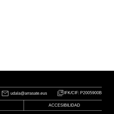
IFK/CIF: P2005900B
udala@arrasate.eus
ACCESIBILIDAD