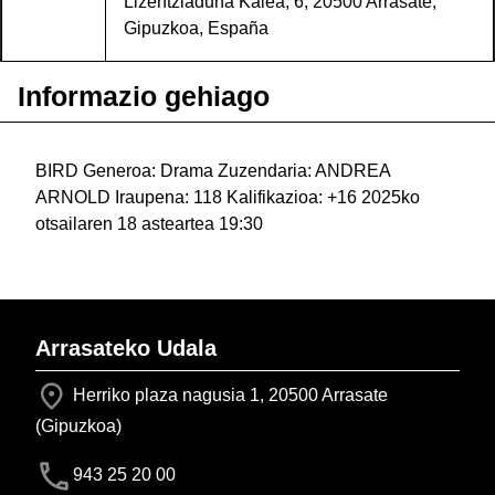
Lizentziaduna Kalea, 6, 20500 Arrasate,
Gipuzkoa, España
Informazio gehiago
BIRD Generoa: Drama Zuzendaria: ANDREA
ARNOLD Iraupena: 118 Kalifikazioa: +16 2025ko
otsailaren 18 asteartea 19:30
Arrasateko Udala
Herriko plaza nagusia 1, 20500 Arrasate
(Gipuzkoa)
943 25 20 00