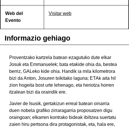
Web del
Visitar web
Evento
Informazio gehiago
Proventzako kartzela batean ezagutuko dute elkar
Josuk eta Emmanuelek; bata etakide ohia da, bestea
berriz, GALeko kide ohia. Handik ia mila kilometrora
bizi da Anton, Josuren txikitako laguna; ETAk aita hil
zion hogeita bost urte lehenago, eta heriotza horren
itzalean bizi da oraindik ere.
Javier de Isusik, gertakizun erreal batean oinarria
duen nobela grafiko zirraragarria proposatzen digu
oraingoan; elkarren kontrako bideak ibiltzea suertatu
zaien hiru pertsona dira protagonistak, eta, hala ere,