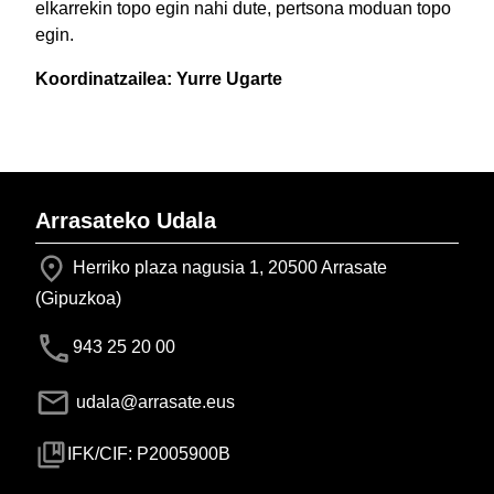
elkarrekin topo egin nahi dute, pertsona moduan topo
egin.
Koordinatzailea: Yurre Ugarte
Arrasateko Udala
Herriko plaza nagusia 1, 20500 Arrasate
(Gipuzkoa)
943 25 20 00
udala@arrasate.eus
IFK/CIF: P2005900B