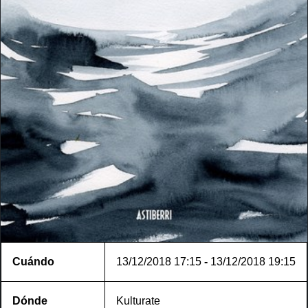
Cuándo
13/12/2018
17:15
-
13/12/2018
19:15
Dónde
Kulturate