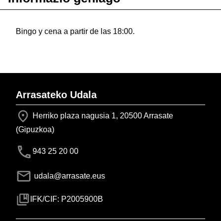
Bingo y cena a partir de las 18:00.
Arrasateko Udala
Herriko plaza nagusia 1, 20500 Arrasate
(Gipuzkoa)
943 25 20 00
udala@arrasate.eus
IFK/CIF: P2005900B