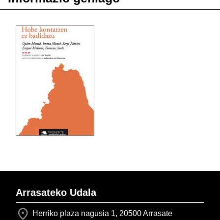
Arrasateko Udala
Herriko plaza nagusia 1, 20500 Arrasate