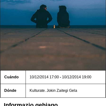
Cuándo
10/12/2014
17:00
-
10/12/2014
19:00
Dónde
Kulturate. Jokin Zaitegi Gela
Informazio gehiago