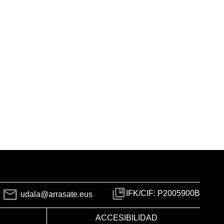
IFK/CIF: P2005900B
udala@arrasate.eus
ACCESIBILIDAD