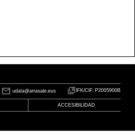
IFK/CIF: P2005900B
udala@arrasate.eus
ACCESIBILIDAD