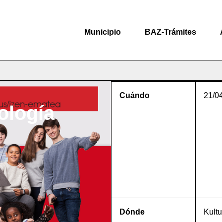
Municipio
BAZ-Trámites
Cuándo
21/0
ología
Dónde
Kultu