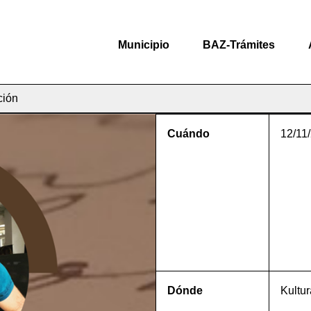
Municipio
BAZ-Trámites
ción
Cuándo
12/11
Dónde
Kultur