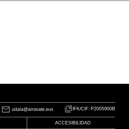
IFK/CIF: P2005900B
udala@arrasate.eus
ACCESIBILIDAD