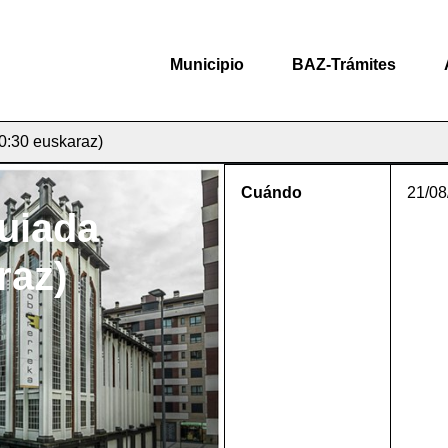
Municipio
BAZ-Trámites
10:30 euskaraz)
Cuándo
21/08
guiada
raz)