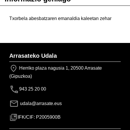
Txorbela abesbatzaren emanaldia kaleetan zehar
Arrasateko Udala
Herriko plaza nagusia 1, 20500 Arrasate
(Gipuzkoa)
943 25 20 00
udala@arrasate.eus
IFK/CIF: P2005900B