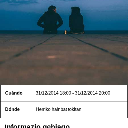
Cuándo
31/12/2014
18:00
-
31/12/2014
20:00
Dónde
Herriko hainbat tokitan
Informazio gehiago