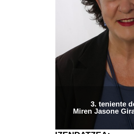
3.
teniente d
Miren Jasone Gir