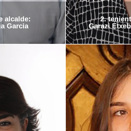
e alcalde:
2.
tenien
a Garcia
Garazi Etxeb