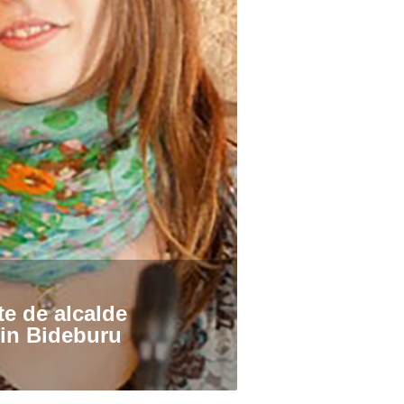
te de alcalde
in Bideburu