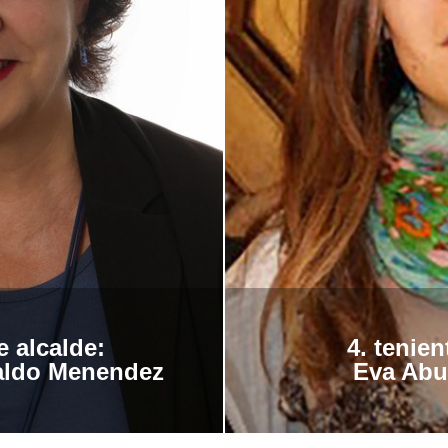
e alcalde
:
4.
tenien
aldo Menendez
Eva Abu