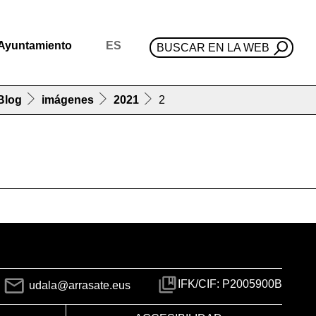
Ayuntamiento
ES
BUSCAR EN LA WEB
Blog
imágenes
2021
2
IFK/CIF: P2005900B
udala@arrasate.eus