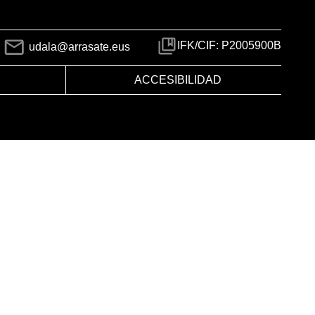
IFK/CIF: P2005900B
udala@arrasate.eus
ACCESIBILIDAD