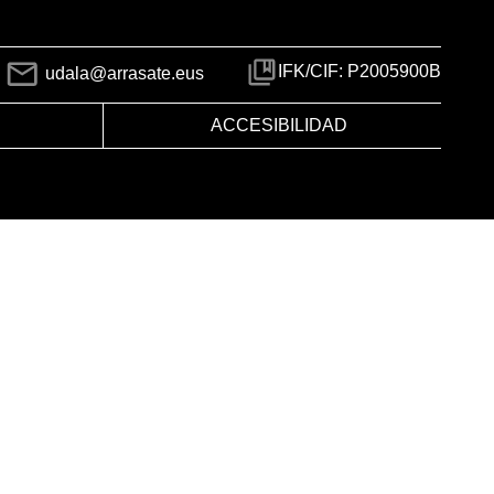
IFK/CIF: P2005900B
udala@arrasate.eus
ACCESIBILIDAD