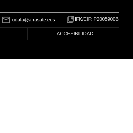
IFK/CIF: P2005900B
udala@arrasate.eus
ACCESIBILIDAD