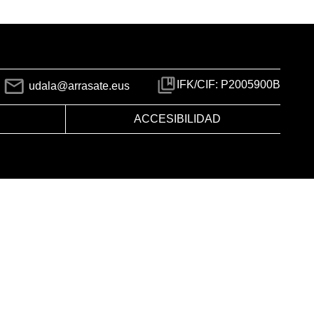
IFK/CIF: P2005900B
udala@arrasate.eus
ACCESIBILIDAD