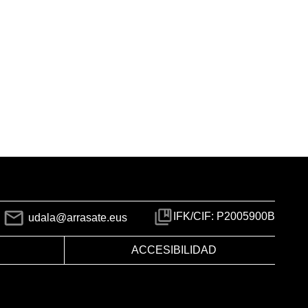
IFK/CIF: P2005900B
udala@arrasate.eus
ACCESIBILIDAD