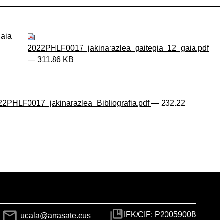
aia
2022PHLF0017_jakinarazlea_gaitegia_12_gaia.pdf
— 311.86 KB
2PHLF0017_jakinarazlea_Bibliografia.pdf
— 232.22
IFK/CIF: P2005900B
udala@arrasate.eus