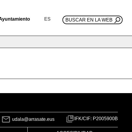
Ayuntamiento
ES
BUSCAR EN LA WEB
IFK/CIF: P2005900B
udala@arrasate.eus