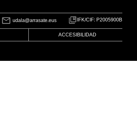
IFK/CIF: P2005900B
udala@arrasate.eus
ACCESIBILIDAD