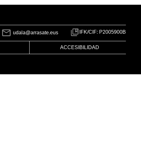
IFK/CIF: P2005900B
udala@arrasate.eus
ACCESIBILIDAD