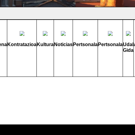
ena
Kontratazioa
Kultura
Noticias
Pertsonala
Pertsonala
Udal
Gida