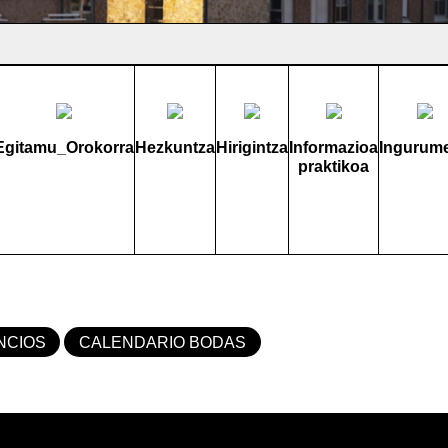
Egitamu_Orokorra
Hezkuntza
Hirigintza
Informazioa
Ingurum
praktikoa
NCIOS
CALENDARIO BODAS