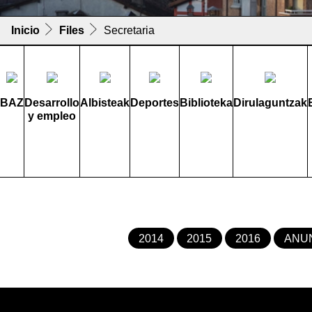
Inicio
Files
Secretaria
BAZ
Desarrollo
Albisteak
Deportes
Biblioteka
Dirulaguntzak
y empleo
2014
2015
2016
ANU