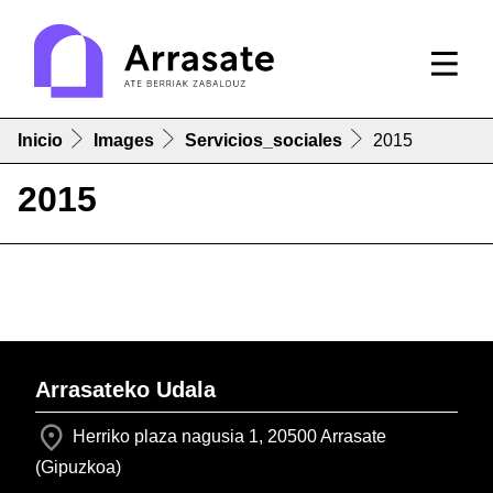
Inicio
Images
Servicios_sociales
2015
2015
Arrasateko Udala
Herriko plaza nagusia 1, 20500 Arrasate
(Gipuzkoa)