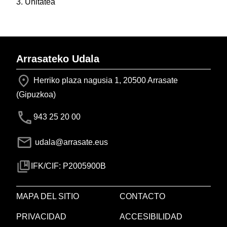
3. Unitatea
Arrasateko Udala
Herriko plaza nagusia 1, 20500 Arrasate
(Gipuzkoa)
943 25 20 00
udala@arrasate.eus
IFK/CIF: P2005900B
MAPA DEL SITIO
CONTACTO
PRIVACIDAD
ACCESIBILIDAD